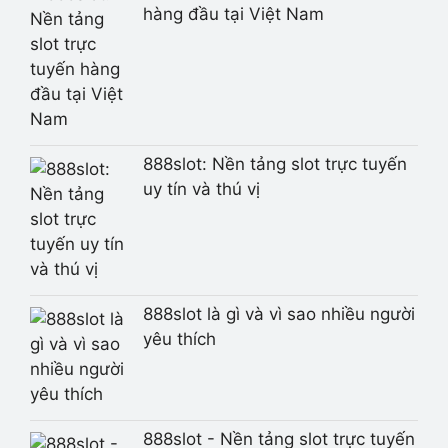
hàng đầu tại Việt Nam
888slot: Nền tảng slot trực tuyến
uy tín và thú vị
888slot là gì và vì sao nhiều người
yêu thích
888slot - Nền tảng slot trực tuyến