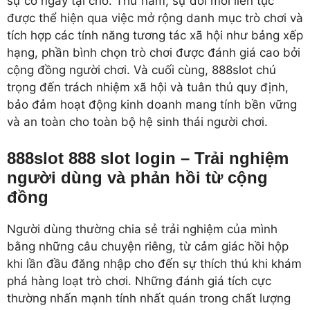
sự cố ngay tại chỗ. Thứ năm, sự đổi mới liên tục
được thể hiện qua việc mở rộng danh mục trò chơi và
tích hợp các tính năng tương tác xã hội như bảng xếp
hạng, phần bình chọn trò chơi được đánh giá cao bởi
cộng đồng người chơi. Và cuối cùng, 888slot chú
trọng đến trách nhiệm xã hội và tuân thủ quy định,
bảo đảm hoạt động kinh doanh mang tính bền vững
và an toàn cho toàn bộ hệ sinh thái người chơi.
888slot 888 slot login – Trải nghiệm
người dùng và phản hồi từ cộng
đồng
Người dùng thường chia sẻ trải nghiệm của mình
bằng những câu chuyện riêng, từ cảm giác hồi hộp
khi lần đầu đăng nhập cho đến sự thích thú khi khám
phá hàng loạt trò chơi. Những đánh giá tích cực
thường nhấn mạnh tính nhất quán trong chất lượng