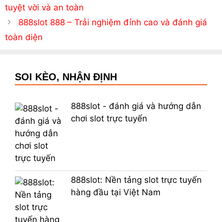
tuyệt vời và an toàn
888slot 888 – Trải nghiệm đỉnh cao và đánh giá
toàn diện
SOI KÈO, NHẬN ĐỊNH
888slot - đánh giá và hướng dẫn
chơi slot trực tuyến
888slot: Nền tảng slot trực tuyến
hàng đầu tại Việt Nam