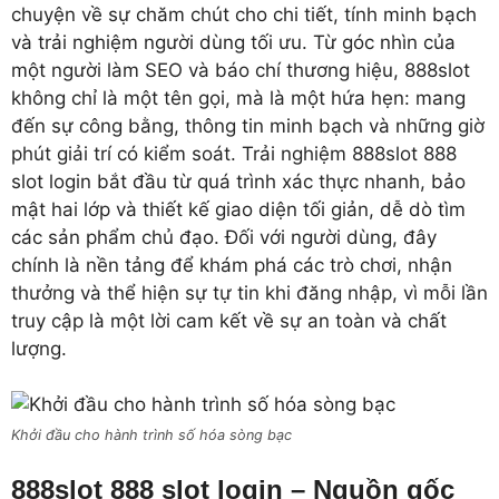
chuyện về sự chăm chút cho chi tiết, tính minh bạch
và trải nghiệm người dùng tối ưu. Từ góc nhìn của
một người làm SEO và báo chí thương hiệu, 888slot
không chỉ là một tên gọi, mà là một hứa hẹn: mang
đến sự công bằng, thông tin minh bạch và những giờ
phút giải trí có kiểm soát. Trải nghiệm 888slot 888
slot login bắt đầu từ quá trình xác thực nhanh, bảo
mật hai lớp và thiết kế giao diện tối giản, dễ dò tìm
các sản phẩm chủ đạo. Đối với người dùng, đây
chính là nền tảng để khám phá các trò chơi, nhận
thưởng và thể hiện sự tự tin khi đăng nhập, vì mỗi lần
truy cập là một lời cam kết về sự an toàn và chất
lượng.
Khởi đầu cho hành trình số hóa sòng bạc
888slot 888 slot login – Nguồn gốc