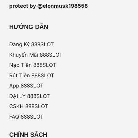
protect by @elonmusk198558
HƯỚNG DẪN
Đăng Ký 888SLOT
Khuyến Mãi 888SLOT
Nạp Tiền 888SLOT
Rút Tiền 888SLOT
App 888SLOT
ĐẠI LÝ 888SLOT
CSKH 888SLOT
FAQ 888SLOT
CHÍNH SÁCH