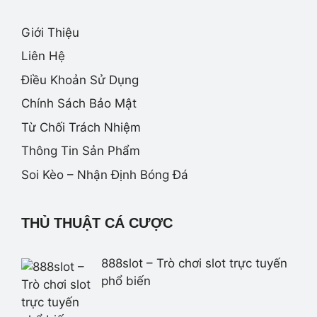
Giới Thiệu
Liên Hệ
Điều Khoản Sử Dụng
Chính Sách Bảo Mật
Từ Chối Trách Nhiệm
Thông Tin Sản Phẩm
Soi Kèo – Nhận Định Bóng Đá
THỦ THUẬT CÁ CƯỢC
888slot – Trò chơi slot trực tuyến
phổ biến