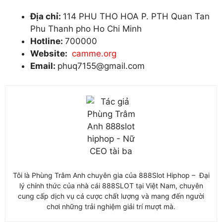
Địa chỉ:
114 PHU THO HOA P. PTH Quan Tan
Phu Thanh pho Ho Chi Minh
Hotline:
700000
Website:
camme.org
Email:
phuq7155@gmail.com
Tôi là Phùng Trâm Anh chuyên gia của 888Slot Hiphop – Đại
lý chính thức của nhà cái 888SLOT tại Việt Nam, chuyên
cung cấp dịch vụ cá cược chất lượng và mang đến người
chơi những trải nghiệm giải trí mượt mà.