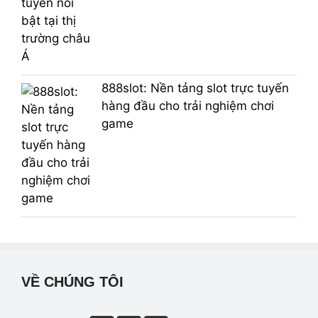
888slot: Nền tảng slot trực tuyến
hàng đầu cho trải nghiệm chơi
game
VỀ CHÚNG TÔI