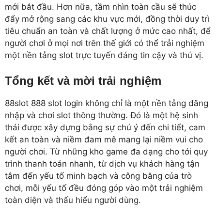
mới bắt đầu. Hơn nữa, tầm nhìn toàn cầu sẽ thúc
đẩy mở rộng sang các khu vực mới, đồng thời duy trì
tiêu chuẩn an toàn và chất lượng ở mức cao nhất, để
người chơi ở mọi nơi trên thế giới có thể trải nghiệm
một nền tảng slot trực tuyến đáng tin cậy và thú vị.
Tổng kết và mời trải nghiệm
88slot 888 slot login không chỉ là một nền tảng đăng
nhập và chơi slot thông thường. Đó là một hệ sinh
thái được xây dựng bằng sự chú ý đến chi tiết, cam
kết an toàn và niềm đam mê mang lại niềm vui cho
người chơi. Từ những kho game đa dạng cho tới quy
trình thanh toán nhanh, từ dịch vụ khách hàng tận
tâm đến yếu tố minh bạch và công bằng của trò
chơi, mỗi yếu tố đều đóng góp vào một trải nghiệm
toàn diện và thấu hiểu người dùng.