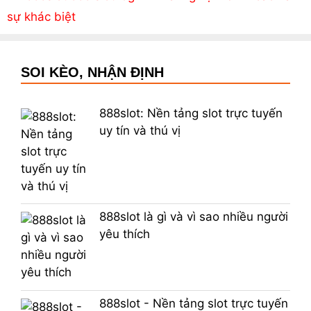
sự khác biệt
SOI KÈO, NHẬN ĐỊNH
888slot: Nền tảng slot trực tuyến
uy tín và thú vị
888slot là gì và vì sao nhiều người
yêu thích
888slot - Nền tảng slot trực tuyến