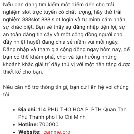
Nếu bạn đang tìm kiếm một điểm đến cho trải
nghiệm slot trực tuyến có chất lượng, hãy thử trải
nghiệm 888slot 888 slot login và tự mình cảm nhận
sự khác biệt. Bạn sẽ thấy sự đăng nhập tiện lợi, sự
an toàn đáng tin cậy và một cộng đồng người chơi
đầy nhiệt huyết đang chia sẻ niềm vui mỗi ngày.
Đăng nhập và tham gia cộng đồng ngay hôm nay, để
bạn có thể khám phá, chơi và tận hưởng những
khoảnh khắc giải trí đầy thú vị với một nền tảng được
thiết kế cho bạn.
Nếu cần hỗ trợ thông tin gì, bạn cứ liên hệ với chúng
tôi:
Địa chỉ:
114 PHU THO HOA P. PTH Quan Tan
Phu Thanh pho Ho Chi Minh
Hotline:
700000
Website:
camme.org