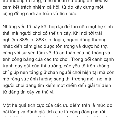
trả thưởng rõ ràng, điều khoản sử dụng dễ hiểu và
cam kết trách nhiệm xã hội, từ đó xây dựng một
cộng đồng chơi an toàn và tích cực.
Những yếu tố này kết hợp lại để tạo nên một hệ sinh
thái mà người chơi có thể tin cậy. Khi nói tới trải
nghiệm 888slot 888 slot login, người dùng thường
nhắc đến cảm giác được tôn trọng và được hỗ trợ,
cùng với sự yên tâm về độ an toàn của hệ thống và
tính công bằng của các trò chơi. Trong bối cảnh cạnh
tranh gay gắt của thị trường, các yếu tố trên không
chỉ giúp nền tảng giữ chân người chơi hiện tại mà còn
mở rộng sức ảnh hưởng sang thị trường mới, nơi mà
người chơi đang tìm kiếm một điểm đến giải trí điện
tử đáng tin cậy và thú vị.
Một hệ quả tích cực của các ưu điểm trên là mức độ
hài lòng và đánh giá tích cực từ cộng đồng người