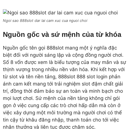
Ngoi sao 888slot dar lai cam xuc cua nguoi choi
Nguồn gốc và sứ mệnh của từ khóa
Nguồn gốc tên gọi 888slot mang một ý nghĩa đặc
biệt đối với người sáng lập và cộng đồng người chơi.
Số 8 vốn được xem là biểu tượng của may mắn và sự
thịnh vượng trong nhiều nền văn hóa. Khi kết hợp với
từ slot và tên nền tảng, 888slot 888 slot login phản
ánh cam kết mang tới trải nghiệm slot đậm chất giải
trí, đồng thời đảm bảo sự an toàn và minh bạch cho
mọi lượt chơi. Sứ mệnh của nền tảng không chỉ gói
gọn ở việc cung cấp các trò chơi hấp dẫn mà còn ở
việc xây dựng một môi trường mà người chơi có thể
tin cậy từ khâu đăng nhập, thanh toán cho tới việc
nhận thưởng và liên tục được chăm sóc.