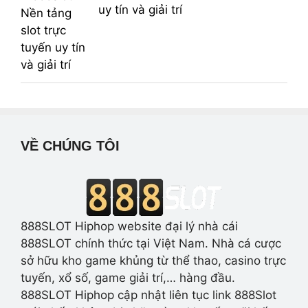
uy tín và giải trí
VỀ CHÚNG TÔI
888SLOT Hiphop website đại lý nhà cái
888SLOT chính thức tại Việt Nam. Nhà cá cược
sở hữu kho game khủng từ thể thao, casino trực
tuyến, xổ số, game giải trí,… hàng đầu.
888SLOT Hiphop cập nhật liên tục link 888Slot