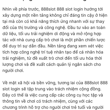
Nhìn về phía trước, 888slot 888 slot login hướng tới
xây dựng một nền tảng không chỉ đáng tin cậy ở hiện
tại mà còn có khả năng thích ứng nhanh với sự thay
đổi của thị trường và công nghệ. Đầu tư vào an toàn
dữ liệu, tối ưu trải nghiệm di động và mở rộng hợp
tác với nhà cung cấp trò chơi là một phần chiến lược
để duy trì sự dẫn đầu. Nền tảng đang xem xét việc
tích hợp công nghệ trí tuệ nhân tạo để cá nhân hóa
trải nghiệm, từ đề xuất trò chơi đến tối ưu hóa thời
lượng chơi và đề xuất cách quản lý ngân sách cho
người chơi.
Về mặt xã hội và bền vững, tương lai của 888slot 888
slot login sẽ tập trung vào trách nhiệm cộng đồng.
Đây có thể là việc cung cấp các công cụ học tập và
thông tin về chơi có trách nhiệm, cùng với các
chương trình hỗ trợ cho người chơi trẻ tuổi và người