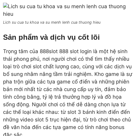
Lich su cua tu khoa va su menh lenh cua thuong hieu
Sản phẩm và dịch vụ cốt lõi
Trọng tâm của 888slot 888 slot login là một hệ sinh
thái phong phú, nơi người chơi có thể tìm thấy nhiều
loại trò chơi slot chất lượng cao, cùng với các dịch vụ
bổ sung nhằm nâng tầm trải nghiệm. Kho game là sự
pha trộn giữa các tựa game cổ điển và những phiên
bản mới nhất từ các nhà cung cấp uy tín, đảm bảo
tính công bằng, tỷ lệ trả thưởng hợp lý và đồ họa
sống động. Người chơi có thể dễ dàng chọn lựa từ
các thể loại khác nhau: từ slot 3 bánh kinh điển đến
những video slot 5 trục hiện đại, từ trò chơi theo chủ
đề văn hóa đến các tựa game có tính năng bonus
đặc sắc.