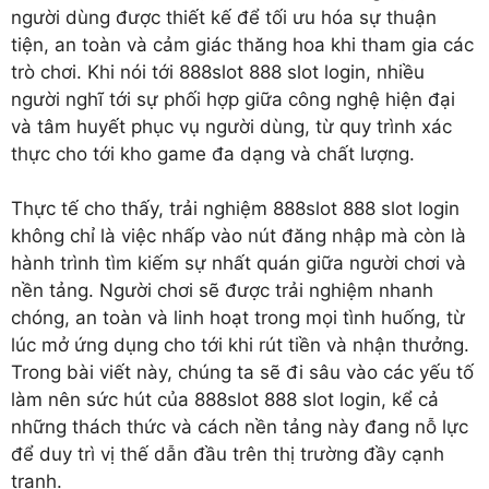
người dùng được thiết kế để tối ưu hóa sự thuận
tiện, an toàn và cảm giác thăng hoa khi tham gia các
trò chơi. Khi nói tới 888slot 888 slot login, nhiều
người nghĩ tới sự phối hợp giữa công nghệ hiện đại
và tâm huyết phục vụ người dùng, từ quy trình xác
thực cho tới kho game đa dạng và chất lượng.
Thực tế cho thấy, trải nghiệm 888slot 888 slot login
không chỉ là việc nhấp vào nút đăng nhập mà còn là
hành trình tìm kiếm sự nhất quán giữa người chơi và
nền tảng. Người chơi sẽ được trải nghiệm nhanh
chóng, an toàn và linh hoạt trong mọi tình huống, từ
lúc mở ứng dụng cho tới khi rút tiền và nhận thưởng.
Trong bài viết này, chúng ta sẽ đi sâu vào các yếu tố
làm nên sức hút của 888slot 888 slot login, kể cả
những thách thức và cách nền tảng này đang nỗ lực
để duy trì vị thế dẫn đầu trên thị trường đầy cạnh
tranh.