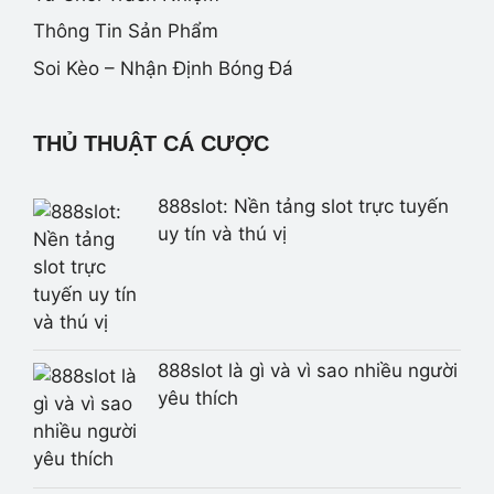
Thông Tin Sản Phẩm
Soi Kèo – Nhận Định Bóng Đá
THỦ THUẬT CÁ CƯỢC
888slot: Nền tảng slot trực tuyến
uy tín và thú vị
888slot là gì và vì sao nhiều người
yêu thích