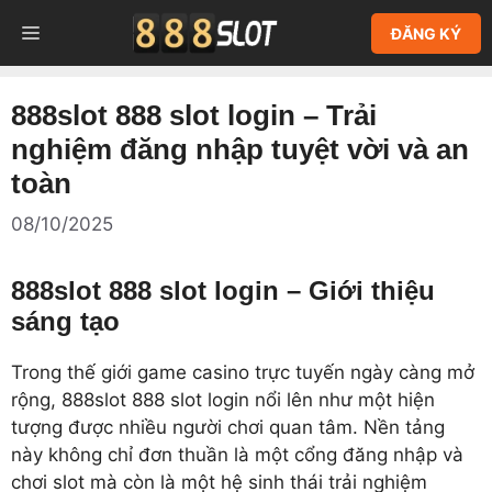
Chuyển
MENU
ĐĂNG KÝ
đến
nội
dung
888slot 888 slot login – Trải
nghiệm đăng nhập tuyệt vời và an
toàn
08/10/2025
888slot 888 slot login – Giới thiệu
sáng tạo
Trong thế giới game casino trực tuyến ngày càng mở
rộng, 888slot 888 slot login nổi lên như một hiện
tượng được nhiều người chơi quan tâm. Nền tảng
này không chỉ đơn thuần là một cổng đăng nhập và
chơi slot mà còn là một hệ sinh thái trải nghiệm