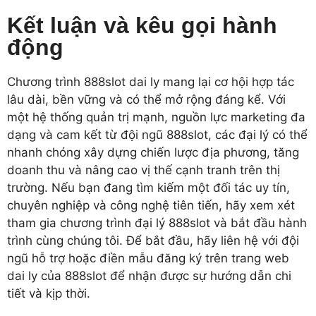
Kết luận và kêu gọi hành
động
Chương trình 888slot dai ly mang lại cơ hội hợp tác
lâu dài, bền vững và có thể mở rộng đáng kể. Với
một hệ thống quản trị mạnh, nguồn lực marketing đa
dạng và cam kết từ đội ngũ 888slot, các đại lý có thể
nhanh chóng xây dựng chiến lược địa phương, tăng
doanh thu và nâng cao vị thế cạnh tranh trên thị
trường. Nếu bạn đang tìm kiếm một đối tác uy tín,
chuyên nghiệp và công nghệ tiên tiến, hãy xem xét
tham gia chương trình đại lý 888slot và bắt đầu hành
trình cùng chúng tôi. Để bắt đầu, hãy liên hệ với đội
ngũ hỗ trợ hoặc điền mẫu đăng ký trên trang web
dai ly của 888slot để nhận được sự hướng dẫn chi
tiết và kịp thời.