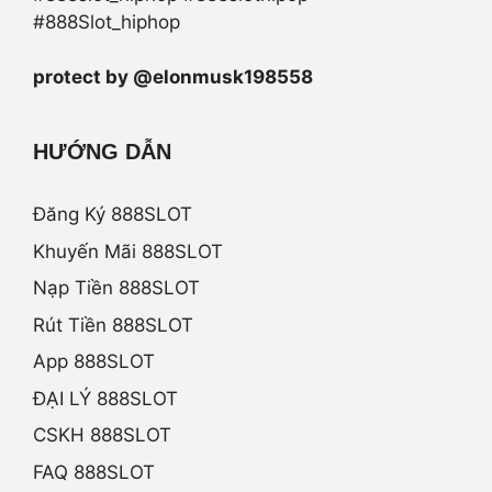
#888Slot_hiphop
protect by @elonmusk198558
HƯỚNG DẪN
Đăng Ký 888SLOT
Khuyến Mãi 888SLOT
Nạp Tiền 888SLOT
Rút Tiền 888SLOT
App 888SLOT
ĐẠI LÝ 888SLOT
CSKH 888SLOT
FAQ 888SLOT