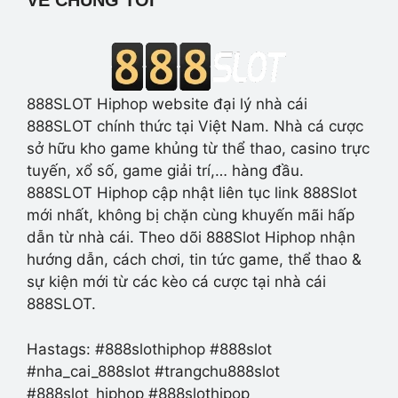
VỀ CHÚNG TÔI
888SLOT Hiphop website đại lý nhà cái
888SLOT chính thức tại Việt Nam. Nhà cá cược
sở hữu kho game khủng từ thể thao, casino trực
tuyến, xổ số, game giải trí,… hàng đầu.
888SLOT Hiphop cập nhật liên tục link 888Slot
mới nhất, không bị chặn cùng khuyến mãi hấp
dẫn từ nhà cái. Theo dõi 888Slot Hiphop nhận
hướng dẫn, cách chơi, tin tức game, thể thao &
sự kiện mới từ các kèo cá cược tại nhà cái
888SLOT.
Hastags: #888slothiphop #888slot
#nha_cai_888slot #trangchu888slot
#888slot_hiphop #888slothipop