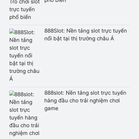
888Slot: Nền tảng slot trực tuyến
nổi bật tại thị trường châu Á
888slot: Nền tảng slot trực tuyến
hàng đầu cho trải nghiệm chơi
game