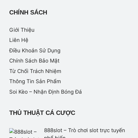
CHÍNH SÁCH
Giới Thiệu
Liên Hệ
Điều Khoản Sử Dụng
Chính Sách Bảo Mật
Từ Chối Trách Nhiệm
Thông Tin Sản Phẩm
Soi Kèo – Nhận Định Bóng Đá
THỦ THUẬT CÁ CƯỢC
888slot – Trò chơi slot trực tuyến
phổ biến