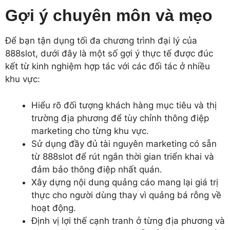
Gợi ý chuyên môn và mẹo
Để bạn tận dụng tối đa chương trình đại lý của
888slot, dưới đây là một số gợi ý thực tế được đúc
kết từ kinh nghiệm hợp tác với các đối tác ở nhiều
khu vực:
Hiểu rõ đối tượng khách hàng mục tiêu và thị
trường địa phương để tùy chỉnh thông điệp
marketing cho từng khu vực.
Sử dụng đầy đủ tài nguyên marketing có sẵn
từ 888slot để rút ngắn thời gian triển khai và
đảm bảo thông điệp nhất quán.
Xây dựng nội dung quảng cáo mang lại giá trị
thực cho người dùng thay vì quảng bá rỗng về
hoạt động.
Định vị lợi thế cạnh tranh ở từng địa phương và