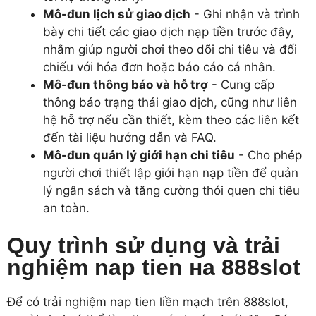
Mô-đun lịch sử giao dịch
- Ghi nhận và trình
bày chi tiết các giao dịch nạp tiền trước đây,
nhằm giúp người chơi theo dõi chi tiêu và đối
chiếu với hóa đơn hoặc báo cáo cá nhân.
Mô-đun thông báo và hỗ trợ
- Cung cấp
thông báo trạng thái giao dịch, cũng như liên
hệ hỗ trợ nếu cần thiết, kèm theo các liên kết
đến tài liệu hướng dẫn và FAQ.
Mô-đun quản lý giới hạn chi tiêu
- Cho phép
người chơi thiết lập giới hạn nạp tiền để quản
lý ngân sách và tăng cường thói quen chi tiêu
an toàn.
Quy trình sử dụng và trải
nghiệm nap tien на 888slot
Để có trải nghiệm nap tien liền mạch trên 888slot,