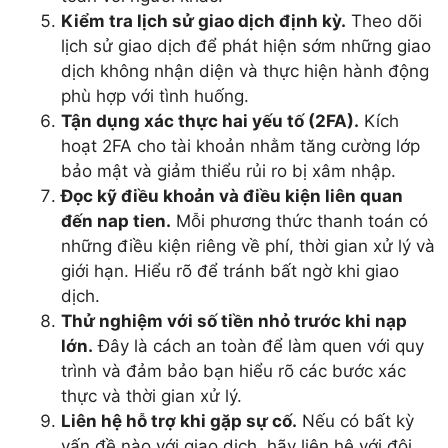
Kiểm tra lịch sử giao dịch định kỳ.
Theo dõi
lịch sử giao dịch để phát hiện sớm những giao
dịch không nhận diện và thực hiện hành động
phù hợp với tình huống.
Tận dụng xác thực hai yếu tố (2FA).
Kích
hoạt 2FA cho tài khoản nhằm tăng cường lớp
bảo mật và giảm thiểu rủi ro bị xâm nhập.
Đọc kỹ điều khoản và điều kiện liên quan
đến nap tien.
Mỗi phương thức thanh toán có
những điều kiện riêng về phí, thời gian xử lý và
giới hạn. Hiểu rõ để tránh bất ngờ khi giao
dịch.
Thử nghiệm với số tiền nhỏ trước khi nạp
lớn.
Đây là cách an toàn để làm quen với quy
trình và đảm bảo bạn hiểu rõ các bước xác
thực và thời gian xử lý.
Liên hệ hỗ trợ khi gặp sự cố.
Nếu có bất kỳ
vấn đề nào với giao dịch, hãy liên hệ với đội