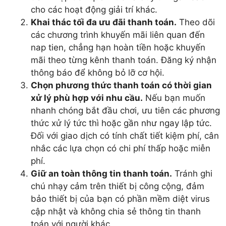
cho các hoạt động giải trí khác.
Khai thác tối đa ưu đãi thanh toán.
Theo dõi
các chương trình khuyến mãi liên quan đến
nap tien, chẳng hạn hoàn tiền hoặc khuyến
mãi theo từng kênh thanh toán. Đăng ký nhận
thông báo để không bỏ lỡ cơ hội.
Chọn phương thức thanh toán có thời gian
xử lý phù hợp với nhu cầu.
Nếu bạn muốn
nhanh chóng bắt đầu chơi, ưu tiên các phương
thức xử lý tức thì hoặc gần như ngay lập tức.
Đối với giao dịch có tính chất tiết kiệm phí, cân
nhắc các lựa chọn có chi phí thấp hoặc miễn
phí.
Giữ an toàn thông tin thanh toán.
Tránh ghi
chú nhạy cảm trên thiết bị công cộng, đảm
bảo thiết bị của bạn có phần mềm diệt virus
cập nhật và không chia sẻ thông tin thanh
toán với người khác.