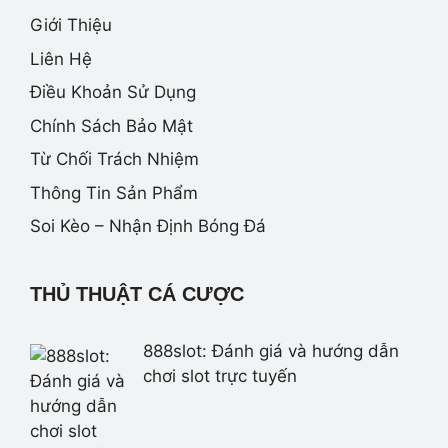
Giới Thiệu
Liên Hệ
Điều Khoản Sử Dụng
Chính Sách Bảo Mật
Từ Chối Trách Nhiệm
Thông Tin Sản Phẩm
Soi Kèo – Nhận Định Bóng Đá
THỦ THUẬT CÁ CƯỢC
888slot: Đánh giá và hướng dẫn
chơi slot trực tuyến