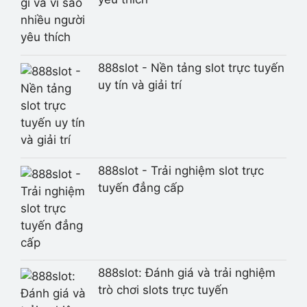
888slot - Nền tảng slot trực tuyến
uy tín và giải trí
888slot - Trải nghiệm slot trực
tuyến đẳng cấp
888slot: Đánh giá và trải nghiệm
trò chơi slots trực tuyến