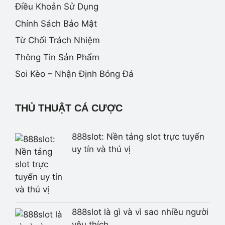
Điều Khoản Sử Dụng
Chính Sách Bảo Mật
Từ Chối Trách Nhiệm
Thông Tin Sản Phẩm
Soi Kèo – Nhận Định Bóng Đá
THỦ THUẬT CÁ CƯỢC
888slot: Nền tảng slot trực tuyến
uy tín và thú vị
888slot là gì và vì sao nhiều người
yêu thích