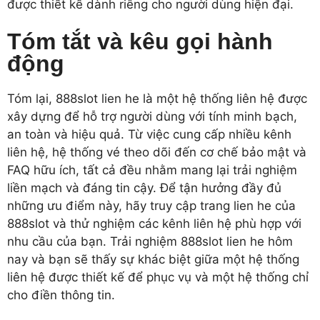
được thiết kế dành riêng cho người dùng hiện đại.
Tóm tắt và kêu gọi hành
động
Tóm lại, 888slot lien he là một hệ thống liên hệ được
xây dựng để hỗ trợ người dùng với tính minh bạch,
an toàn và hiệu quả. Từ việc cung cấp nhiều kênh
liên hệ, hệ thống vé theo dõi đến cơ chế bảo mật và
FAQ hữu ích, tất cả đều nhằm mang lại trải nghiệm
liền mạch và đáng tin cậy. Để tận hưởng đầy đủ
những ưu điểm này, hãy truy cập trang lien he của
888slot và thử nghiệm các kênh liên hệ phù hợp với
nhu cầu của bạn. Trải nghiệm 888slot lien he hôm
nay và bạn sẽ thấy sự khác biệt giữa một hệ thống
liên hệ được thiết kế để phục vụ và một hệ thống chỉ
cho điền thông tin.