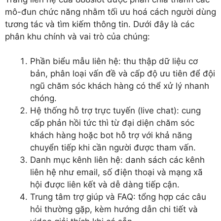
mô-đun chức năng nhằm tối ưu hoá cách người dùng
tương tác và tìm kiếm thông tin. Dưới đây là các
phân khu chính và vai trò của chúng:
Phần biểu mẫu liên hệ: thu thập dữ liệu cơ
bản, phân loại vấn đề và cấp độ ưu tiên để đội
ngũ chăm sóc khách hàng có thể xử lý nhanh
chóng.
Hệ thống hỗ trợ trực tuyến (live chat): cung
cấp phản hồi tức thì từ đại diện chăm sóc
khách hàng hoặc bot hỗ trợ với khả năng
chuyển tiếp khi cần người được tham vấn.
Danh mục kênh liên hệ: danh sách các kênh
liên hệ như email, số điện thoại và mạng xã
hội được liên kết và dễ dàng tiếp cận.
Trung tâm trợ giúp và FAQ: tổng hợp các câu
hỏi thường gặp, kèm hướng dẫn chi tiết và