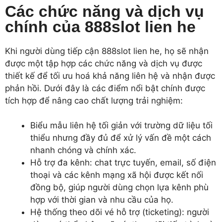
Các chức năng và dịch vụ
chính của 888slot lien he
Khi người dùng tiếp cận 888slot lien he, họ sẽ nhận
được một tập hợp các chức năng và dịch vụ được
thiết kế để tối ưu hoá khả năng liên hệ và nhận được
phản hồi. Dưới đây là các điểm nổi bật chính được
tích hợp để nâng cao chất lượng trải nghiệm:
Biểu mẫu liên hệ tối giản với trường dữ liệu tối
thiểu nhưng đầy đủ để xử lý vấn đề một cách
nhanh chóng và chính xác.
Hỗ trợ đa kênh: chat trực tuyến, email, số điện
thoại và các kênh mạng xã hội được kết nối
đồng bộ, giúp người dùng chọn lựa kênh phù
hợp với thời gian và nhu cầu của họ.
Hệ thống theo dõi vé hỗ trợ (ticketing): người