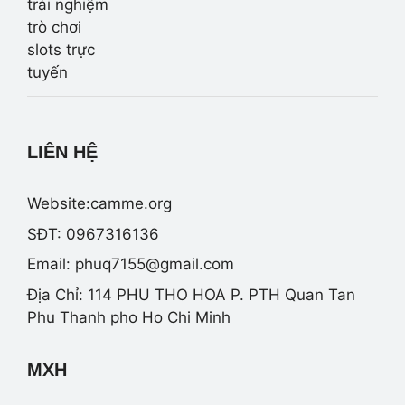
LIÊN HỆ
Website:camme.org
SĐT: 0967316136
Email:
phuq7155@gmail.com
Địa Chỉ: 114 PHU THO HOA P. PTH Quan Tan
Phu Thanh pho Ho Chi Minh
MXH