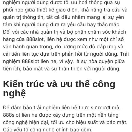
nghiệm người dùng được tối ưu hoá thông qua sự
phối hợp giữa thiết kế giao diện, khả năng tra cứu và
quản trị thông tin, tất cả đều nhằm mang lại sự yên
tâm khi người dùng đưa ra yêu cầu hay thắc mắc.
Đối với các nhà quản trị và bộ phận chăm sóc khách
hàng của 888slot, liên hệ được xem như một chỉ số
vận hành quan trọng, đo lường mức độ đáp ứng và
cải tiến liên tục dựa trên phản hồi từ người dùng. Trải
nghiệm 888slot lien he, vì vậy, là sự hòa quyện giữa
tiện ích, bảo mật và sự thân thiện với người dùng.
Kiến trúc và ưu thế công
nghệ
Để đảm bảo trải nghiệm liên hệ thực sự mượt mà,
888slot lien he được xây dựng trên một nền tảng
công nghệ hiện đại, tối ưu cho hiệu suất và bảo mật.
Các yếu tố công nghệ chính bao gồm: