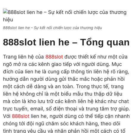
888slot lien he – Sự kết nối chiến lược của thương hiệu
888slot lien he – Tổng quan
Trang liên hệ của
888slot
được thiết kế như một cửa
ngõ mở ra các kênh giao tiếp với người dùng. Mục
đích của lien he là cung cấp thông tin liên hệ rõ ràng,
hướng dẫn người dùng gửi thắc mắc hoặc phản hồi
một cách dễ dàng và an toàn. Trong thực tế, trang
liên hệ không chỉ là một biểu mẫu thu thập dữ liệu
mà còn là kho lưu trữ các kênh liên hệ khác như chat
trực tuyến, email, số điện thoại và trung tâm trợ giúp.
Với
888slot
lien he, người dùng có thể tiếp cận nhanh
chóng tới đội ngũ chăm sóc khách hàng, theo dõi
tình trạng yêu cầu và nhận phản hồi một cách có tổ