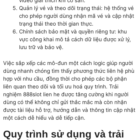
video giải thích khi có sẵn.
Quản lý vé và theo dõi trạng thái: hệ thống vé
cho phép người dùng nhận mã vé và cập nhật
trạng thái theo thời gian thực.
Chính sách bảo mật và quyền riêng tư: khu
vực công khai mô tả cách dữ liệu được xử lý,
lưu trữ và bảo vệ.
Việc sắp xếp các mô-đun một cách logic giúp người
dùng nhanh chóng tìm thấy phương thức liên hệ phù
hợp với nhu cầu, đồng thời cho phép các bộ phận
liên quan theo dõi và tối ưu hoá quy trình. Trải
nghiệm 888slot lien he được tăng cường khi người
dùng có thể không chỉ gửi thắc mắc mà còn nhận
được tài liệu hỗ trợ, hướng dẫn và thông tin cập nhật
một cách dễ hiểu và dễ tiếp cận.
Quy trình sử dụng và trải