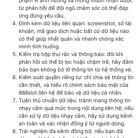
phạm vi ảnh hưởng và mong muốn nhận được
từ phản hồi để đội ngũ chăm sóc có thể đáp
ứng đúng yêu cầu.
Đính kèm dữ liệu liên quan: screenshot, số tài
khoản, mã giao dịch hoặc bất cứ dữ liệu nào
có thể giúp nhất quán và nhanh chóng xác
minh tình huống.
Kiểm tra hộp thư rác và thông báo: đôi khi
phản hồi có thể bị lọc hoặc chậm trễ, hãy đảm
bảo bạn không bỏ lỡ thông tin từ hệ thống vé.
Kiểm soát quyền riêng tư: chỉ chia sẻ thông tin
cần thiết, và hiểu rõ chính sách bảo mật của
888slot liên hệ để bảo vệ dữ liệu cá nhân.
Tuân thủ chuẩn dữ liệu: tránh mang thông tin
nhạy cảm quá mức trong nội dung liên hệ; nếu
cần xử lý dữ liệu nhạy cảm, hãy sử dụng kênh
an toàn và xác nhận đồng ý từ người dùng.
Trải nghiệm đa kênh đồng bộ: nếu bạn đã