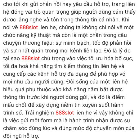
cho tới khi gửi phản hồi hay yêu cầu hỗ trợ, trang liên
hệ đóng vai trò quan trọng giúp người dùng cảm thấy
được lắng nghe và tôn trọng thông tin cá nhân. Khi
nói về
888slot
lien he, chúng ta không chỉ nói về một
chức năng kỹ thuật mà còn là một phần trong câu
chuyện thương hiệu: sự minh bạch, tốc độ phản hồi
và sự nhất quán trong mọi kênh liên lạc. Đó là lý do
tại sao
888slot
chú trọng vào việc tối ưu hóa bố cục,
tối đa hoá khả năng tìm kiếm thông tin liên hệ và
cung cấp các kênh hỗ trợ đa dạng để phù hợp với
mọi nhu cầu người dùng. Đời sống của một liên hệ
hiệu quả phụ thuộc vào khả năng nắm bắt được
thông tin trước khi người dùng gửi, và đó là điểm
mấu chốt để xây dựng niềm tin xuyên suốt hành
trình số. Trải nghiệm
888slot
lien he vì vậy không chỉ
là việc gửi một form mà là hành trình nhận được sự
chăm sóc đúng lúc và đúng mức độ chuyên môn của
đội ngũ hỗ trợ.