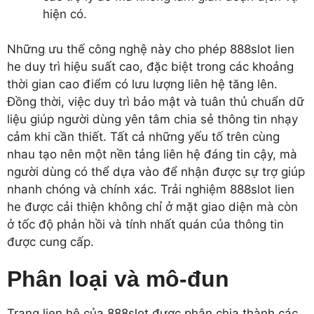
hiện có.
Những ưu thế công nghệ này cho phép 888slot lien
he duy trì hiệu suất cao, đặc biệt trong các khoảng
thời gian cao điểm có lưu lượng liên hệ tăng lên.
Đồng thời, việc duy trì bảo mật và tuân thủ chuẩn dữ
liệu giúp người dùng yên tâm chia sẻ thông tin nhạy
cảm khi cần thiết. Tất cả những yếu tố trên cùng
nhau tạo nên một nền tảng liên hệ đáng tin cậy, mà
người dùng có thể dựa vào để nhận được sự trợ giúp
nhanh chóng và chính xác. Trải nghiệm 888slot lien
he được cải thiện không chỉ ở mặt giao diện mà còn
ở tốc độ phản hồi và tính nhất quán của thông tin
được cung cấp.
Phân loại và mô-đun
Trang lien hệ của 888slot được phân chia thành các