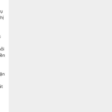
vụ
hị
c
mỗi
nền
tận
át