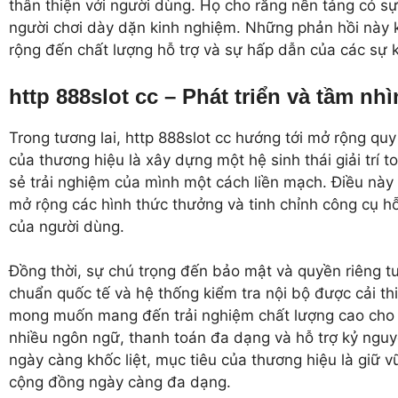
thân thiện với người dùng. Họ cho rằng nền tảng có sự 
người chơi dày dặn kinh nghiệm. Những phản hồi này k
rộng đến chất lượng hỗ trợ và sự hấp dẫn của các sự k
http 888slot cc – Phát triển và tầm nhì
Trong tương lai, http 888slot cc hướng tới mở rộng qu
của thương hiệu là xây dựng một hệ sinh thái giải trí 
sẻ trải nghiệm của mình một cách liền mạch. Điều này 
mở rộng các hình thức thưởng và tinh chỉnh công cụ hỗ
của người dùng.
Đồng thời, sự chú trọng đến bảo mật và quyền riêng t
chuẩn quốc tế và hệ thống kiểm tra nội bộ được cải thiệ
mong muốn mang đến trải nghiệm chất lượng cao cho n
nhiều ngôn ngữ, thanh toán đa dạng và hỗ trợ kỷ nguy
ngày càng khốc liệt, mục tiêu của thương hiệu là giữ 
cộng đồng ngày càng đa dạng.