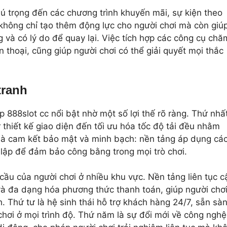
ú trọng đến các chương trình khuyến mãi, sự kiện theo
không chỉ tạo thêm động lực cho người chơi mà còn giú
 và có lý do để quay lại. Việc tích hợp các công cụ chă
 thoại, cũng giúp người chơi có thể giải quyết mọi thắc
tranh
 888slot cc nổi bật nhờ một số lợi thế rõ ràng. Thứ nhất
 thiết kế giao diện đến tối ưu hóa tốc độ tải đều nhằm
i là cam kết bảo mật và minh bạch: nền tảng áp dụng cá
 lập để đảm bảo công bằng trong mọi trò chơi.
 cầu của người chơi ở nhiều khu vực. Nền tảng liên tục c
và đa dạng hóa phương thức thanh toán, giúp người chơ
 Thứ tư là hệ sinh thái hỗ trợ khách hàng 24/7, sẵn sà
chơi ở mọi trình độ. Thứ năm là sự đổi mới về công nghệ