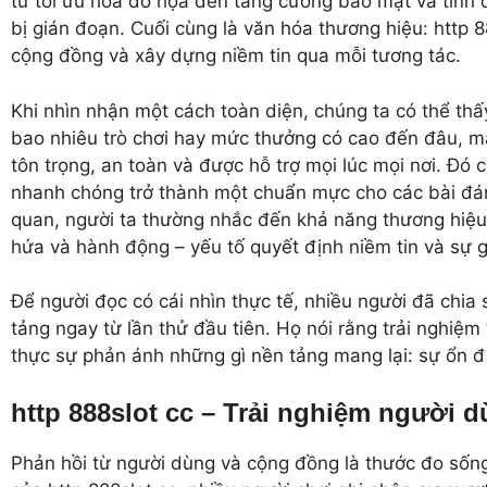
từ tối ưu hóa đồ họa đến tăng cường bảo mật và tính d
bị gián đoạn. Cuối cùng là văn hóa thương hiệu: http 8
cộng đồng và xây dựng niềm tin qua mỗi tương tác.
Khi nhìn nhận một cách toàn diện, chúng ta có thể thấy
bao nhiêu trò chơi hay mức thưởng có cao đến đâu, m
tôn trọng, an toàn và được hỗ trợ mọi lúc mọi nơi. Đó c
nhanh chóng trở thành một chuẩn mực cho các bài đánh
quan, người ta thường nhắc đến khả năng thương hiệu k
hứa và hành động – yếu tố quyết định niềm tin và sự g
Để người đọc có cái nhìn thực tế, nhiều người đã chi
tảng ngay từ lần thử đầu tiên. Họ nói rằng trải nghiệm 
thực sự phản ánh những gì nền tảng mang lại: sự ổn đị
http 888slot cc – Trải nghiệm người 
Phản hồi từ người dùng và cộng đồng là thước đo sốn