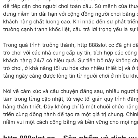
dễ tiếp cận cho người chơi toàn cầu. Sứ mệnh của thươ
dựng niềm tin dài hạn với cộng đồng người chơi bằng 
khách hàng chất lượng cao. Khi nhắc đến sự phát triển
trường cạnh tranh khốc liệt, câu trả lời trọng yếu là sự
Trong quá trình trưởng thành, http 888slot cc đã ghi
trò chơi với các nhà cung cấp uy tín, tích hợp các cô
khách hàng 24/7 có hiệu quả. Sự tiến bộ này không chỉ
trò chơi, ở khả năng tối ưu hóa cho nhiều thiết bị và ở
tảng ngày càng được lòng tin từ người chơi ở nhiều kh
Nói về cảm xúc và câu chuyện đằng sau, nhiều người 
tâm trong từng cập nhật, từ việc tối giản quy trình đă
hàng thân thiết. Đây không chỉ là một chuỗi chức năng
triển cùng đồng hành để tạo ra một giá trị chung. Chí
niềm vui một cách công bằng và bền vững cho mọi ngư