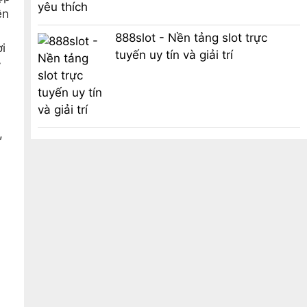
ền
888slot - Nền tảng slot trực
i
tuyến uy tín và giải trí
y
,
à