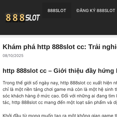
Chuyển
đến
888SLOT
ĐĂNG KÝ 888SLOT
nội
dung
Khám phá http 888slot cc: Trải ng
08/10/2025
http 888slot cc – Giới thiệu đầy hứng
Trong thế giới số ngày nay, http 888slot cc xuất hiện
chỉ là một nền tảng chơi game mà còn là một hệ sinh thá
sóc khách hàng ở mức cao. Đối với những ai đang tìm k
tác, http 888slot cc mang đến một loạt sản phẩm và dị
Khởi đầu từ mong muốn tạo ra một không gian game thu