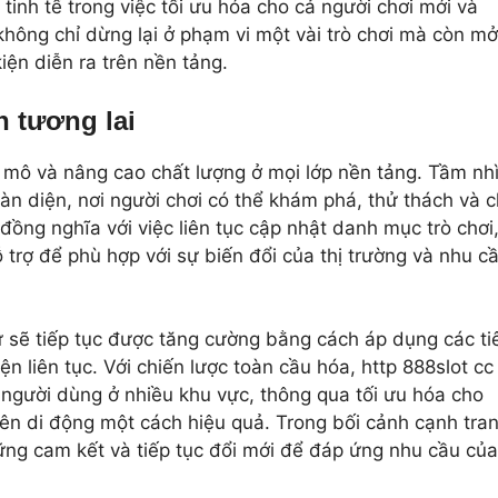
tinh tế trong việc tối ưu hóa cho cả người chơi mới và
hông chỉ dừng lại ở phạm vi một vài trò chơi mà còn mở
iện diễn ra trên nền tảng.
n tương lai
y mô và nâng cao chất lượng ở mọi lớp nền tảng. Tầm nh
toàn diện, nơi người chơi có thể khám phá, thử thách và c
đồng nghĩa với việc liên tục cập nhật danh mục trò chơi
 trợ để phù hợp với sự biến đổi của thị trường và nhu c
ư sẽ tiếp tục được tăng cường bằng cách áp dụng các ti
n liên tục. Với chiến lược toàn cầu hóa, http 888slot cc
gười dùng ở nhiều khu vực, thông qua tối ưu hóa cho
ên di động một cách hiệu quả. Trong bối cảnh cạnh tra
vững cam kết và tiếp tục đổi mới để đáp ứng nhu cầu của