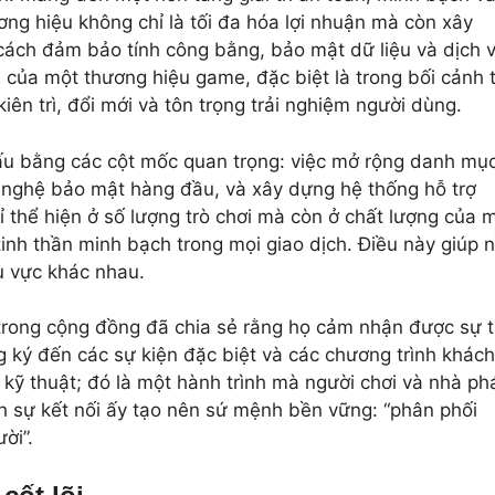
ng hiệu không chỉ là tối đa hóa lợi nhuận mà còn xây
cách đảm bảo tính công bằng, bảo mật dữ liệu và dịch 
 của một thương hiệu game, đặc biệt là trong bối cảnh t
 kiên trì, đổi mới và tôn trọng trải nghiệm người dùng.
 dấu bằng các cột mốc quan trọng: việc mở rộng danh mụ
ng nghệ bảo mật hàng đầu, và xây dựng hệ thống hỗ trợ
 thể hiện ở số lượng trò chơi mà còn ở chất lượng của 
 tinh thần minh bạch trong mọi giao dịch. Điều này giúp 
u vực khác nhau.
trong cộng đồng đã chia sẻ rằng họ cảm nhận được sự 
ng ký đến các sự kiện đặc biệt và các chương trình khách
 kỹ thuật; đó là một hành trình mà người chơi và nhà ph
nh sự kết nối ấy tạo nên sứ mệnh bền vững: “phân phối
ời”.