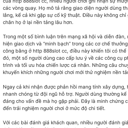
của http 888slot cc, nhiều người chơi ghi nhận sự mượ
các vòng quay. Họ mô tả rằng giao diện người dùng th
lắng, kể cả khi gặp sự cố kỹ thuật. Điều này không ch
chân họ ở lại nền tảng lâu hơn.
Trong một số bình luận trên mạng xã hội và diễn đàn, 
hiện giao dịch và “minh bạch” trong các cơ chế thưởng. 
công bằng ở http 888slot cc, điều này khiến tôi có thể 
đó, một số người dùng cao cấp lưu ý về các công cụ ph
trình và tối ưu hóa chiến lược cá nhân. Những câu ch
khuyến khích những người chơi mới thử nghiệm nền tản
Ngay cả khi nhận được phản hồi mang tính xây dựng, h
nhanh chóng từ đội ngũ hỗ trợ. Người dùng thường kể 
đáng cho vấn đề mà họ gặp phải. Đây là minh chứng c
đến trải nghiệm người chơi ở mức độ chi tiết.
Với các bài đánh giá khách quan, nhiều người đánh giá