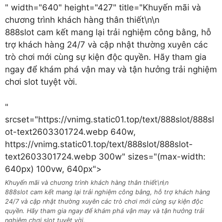
" width="640" height="427" title="Khuyến mãi và
chương trình khách hàng thân thiết\n\n
888slot cam kết mang lại trải nghiệm công bằng, hỗ
trợ khách hàng 24/7 và cập nhật thường xuyên các
trò chơi mới cùng sự kiện độc quyền. Hãy tham gia
ngay để khám phá vận may và tận hưởng trải nghiệm
chơi slot tuyệt vời.
"
srcset="https://vnimg.static01.top/text/888slot/888sl
ot-text2603301724.webp 640w,
https://vnimg.static01.top/text/888slot/888slot-
text2603301724.webp 300w" sizes="(max-width:
640px) 100vw, 640px">
Khuyến mãi và chương trình khách hàng thân thiết\n\n
888slot cam kết mang lại trải nghiệm công bằng, hỗ trợ khách hàng
24/7 và cập nhật thường xuyên các trò chơi mới cùng sự kiện độc
quyền. Hãy tham gia ngay để khám phá vận may và tận hưởng trải
nghiệm chơi slot tuyệt vời.