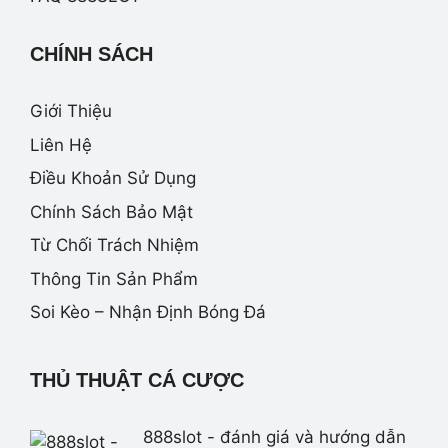
CHÍNH SÁCH
Giới Thiệu
Liên Hệ
Điều Khoản Sử Dụng
Chính Sách Bảo Mật
Từ Chối Trách Nhiệm
Thông Tin Sản Phẩm
Soi Kèo – Nhận Định Bóng Đá
THỦ THUẬT CÁ CƯỢC
888slot - đánh giá và hướng dẫn