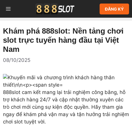
Chuyển
MENU
ĐĂNG KÝ
đến
nội
dung
Khám phá 888slot: Nền tảng chơi
slot trực tuyến hàng đầu tại Việt
Nam
08/10/2025
888slot cam kết mang lại trải nghiệm công bằng, hỗ
trợ khách hàng 24/7 và cập nhật thường xuyên các
trò chơi mới cùng sự kiện độc quyền. Hãy tham gia
ngay để khám phá vận may và tận hưởng trải nghiệm
chơi slot tuyệt vời.