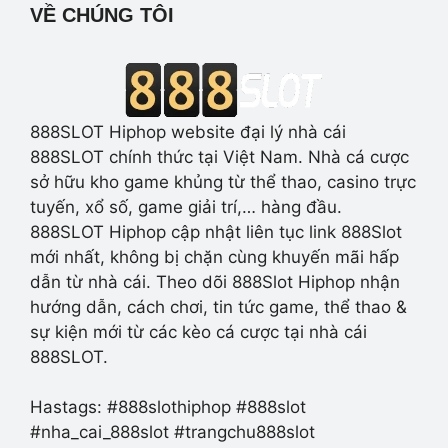
VỀ CHÚNG TÔI
888SLOT Hiphop website đại lý nhà cái
888SLOT chính thức tại Việt Nam. Nhà cá cược
sở hữu kho game khủng từ thể thao, casino trực
tuyến, xổ số, game giải trí,… hàng đầu.
888SLOT Hiphop cập nhật liên tục link 888Slot
mới nhất, không bị chặn cùng khuyến mãi hấp
dẫn từ nhà cái. Theo dõi 888Slot Hiphop nhận
hướng dẫn, cách chơi, tin tức game, thể thao &
sự kiện mới từ các kèo cá cược tại nhà cái
888SLOT.
Hastags: #888slothiphop #888slot
#nha_cai_888slot #trangchu888slot