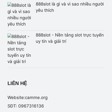
888slot là gì và vì sao nhiều người
yêu thích
888slot - Nền tảng slot trực tuyến
uy tín và giải trí
LIÊN HỆ
Website:camme.org
SĐT: 0967316136