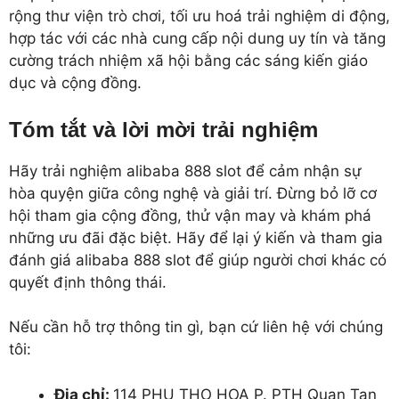
rộng thư viện trò chơi, tối ưu hoá trải nghiệm di động,
hợp tác với các nhà cung cấp nội dung uy tín và tăng
cường trách nhiệm xã hội bằng các sáng kiến giáo
dục và cộng đồng.
Tóm tắt và lời mời trải nghiệm
Hãy trải nghiệm alibaba 888 slot để cảm nhận sự
hòa quyện giữa công nghệ và giải trí. Đừng bỏ lỡ cơ
hội tham gia cộng đồng, thử vận may và khám phá
những ưu đãi đặc biệt. Hãy để lại ý kiến và tham gia
đánh giá alibaba 888 slot để giúp người chơi khác có
quyết định thông thái.
Nếu cần hỗ trợ thông tin gì, bạn cứ liên hệ với chúng
tôi:
Địa chỉ:
114 PHU THO HOA P. PTH Quan Tan