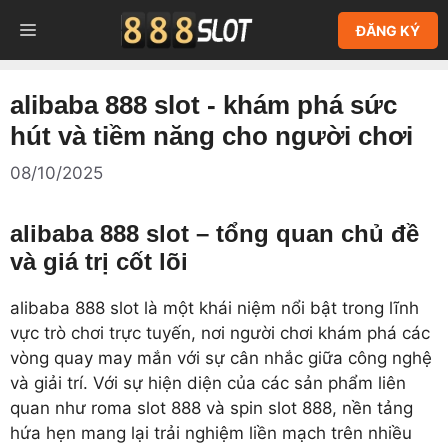
Chuyển
MENU
ĐĂNG KÝ
đến
nội
dung
alibaba 888 slot - khám phá sức
hút và tiềm năng cho người chơi
08/10/2025
alibaba 888 slot – tổng quan chủ đề
và giá trị cốt lõi
alibaba 888 slot là một khái niệm nổi bật trong lĩnh
vực trò chơi trực tuyến, nơi người chơi khám phá các
vòng quay may mắn với sự cân nhắc giữa công nghệ
và giải trí. Với sự hiện diện của các sản phẩm liên
quan như roma slot 888 và spin slot 888, nền tảng
hứa hẹn mang lại trải nghiệm liền mạch trên nhiều