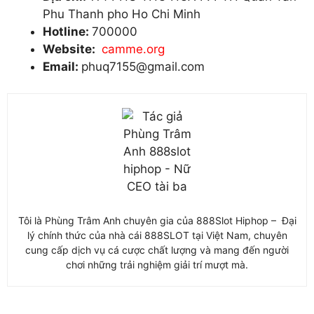
Phu Thanh pho Ho Chi Minh
Hotline:
700000
Website:
camme.org
Email:
phuq7155@gmail.com
Tôi là Phùng Trâm Anh chuyên gia của 888Slot Hiphop – Đại
lý chính thức của nhà cái 888SLOT tại Việt Nam, chuyên
cung cấp dịch vụ cá cược chất lượng và mang đến người
chơi những trải nghiệm giải trí mượt mà.