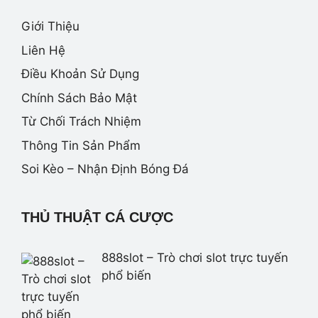
Giới Thiệu
Liên Hệ
Điều Khoản Sử Dụng
Chính Sách Bảo Mật
Từ Chối Trách Nhiệm
Thông Tin Sản Phẩm
Soi Kèo – Nhận Định Bóng Đá
THỦ THUẬT CÁ CƯỢC
888slot – Trò chơi slot trực tuyến
phổ biến