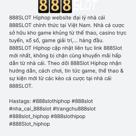
888SLOT Hiphop website đại lý nhà cái
888SLOT chính thức tại Việt Nam. Nhà cá cược
sở hữu kho game khủng từ thể thao, casino trực
tuyến, xổ số, game giải trí,… hàng đầu.
888SLOT Hiphop cập nhật liên tục link 888Slot
mới nhất, không bị chặn cùng khuyến mãi hấp
dẫn từ nhà cái. Theo dõi 888Slot Hiphop nhận
hướng dẫn, cách chơi, tin tức game, thể thao &
sự kiện mới từ các kèo cá cược tại nhà cái
888SLOT.
Hastags: #888slothiphop #888slot
#nha_cai_888slot #trangchu888slot
#888slot_hiphop #888slothipop
#888Slot_hiphop