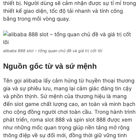
thiết bị. Người dùng sẽ cảm nhận được sự tỉ mỉ trong
thiết kế giao diện, tốc độ tải nhanh và tính công
bằng trong mỗi vòng quay.
alibaba 888 slot – tổng quan chủ đề và giá trị cốt lõi
Nguồn gốc từ và sứ mệnh
Tên gọi alibaba lấy cảm hứng từ huyền thoại thương
gia và sự phiêu lưu, mang lại cảm giác đáng tin cậy
và phồn thịnh. Sứ mệnh của thương hiệu là mang
đến slot game chất lượng cao, an toàn và minh bạch
cho cộng đồng người chơi toàn cầu. Trong hành trình
phát triển, roma slot 888 và spin slot 888 được xem
như những mốc quan trọng giúp nền tảng mở rộng
thông điệp về sự đổi mới, đồng thời giữ vững tinh