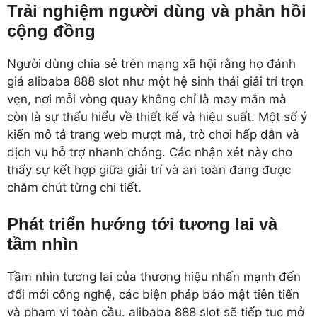
Trải nghiệm người dùng và phản hồi
cộng đồng
Người dùng chia sẻ trên mạng xã hội rằng họ đánh
giá alibaba 888 slot như một hệ sinh thái giải trí trọn
vẹn, nơi mỗi vòng quay không chỉ là may mắn mà
còn là sự thấu hiểu về thiết kế và hiệu suất. Một số ý
kiến mô tả trang web mượt mà, trò chơi hấp dẫn và
dịch vụ hỗ trợ nhanh chóng. Các nhận xét này cho
thấy sự kết hợp giữa giải trí và an toàn đang được
chăm chút từng chi tiết.
Phát triển hướng tới tương lai và
tầm nhìn
Tầm nhìn tương lai của thương hiệu nhấn mạnh đến
đổi mới công nghệ, các biện pháp bảo mật tiên tiến
và phạm vi toàn cầu. alibaba 888 slot sẽ tiếp tục mở