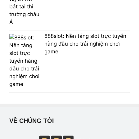
888slot: Nền tảng slot trực tuyến
hàng đầu cho trải nghiệm chơi
game
VỀ CHÚNG TÔI