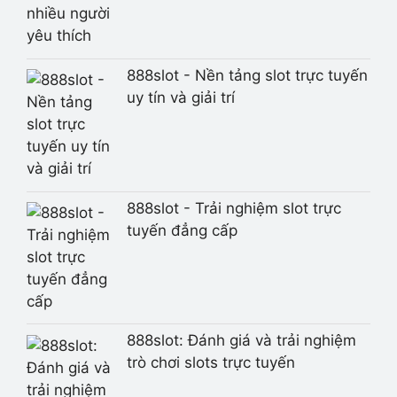
888slot - Nền tảng slot trực tuyến
uy tín và giải trí
888slot - Trải nghiệm slot trực
tuyến đẳng cấp
888slot: Đánh giá và trải nghiệm
trò chơi slots trực tuyến