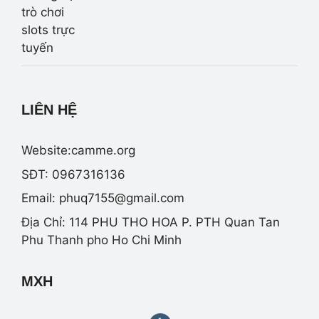
LIÊN HỆ
Website:camme.org
SĐT: 0967316136
Email:
phuq7155@gmail.com
Địa Chỉ: 114 PHU THO HOA P. PTH Quan Tan
Phu Thanh pho Ho Chi Minh
MXH