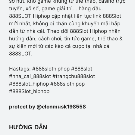
sở hữu kho game khủng từ thể thao, casino trực
tuyến, xổ số, game giải trí,… hàng đầu.
888SLOT Hiphop cập nhật liên tục link 888Slot
mới nhất, không bị chặn cùng khuyến mãi hấp
dẫn từ nhà cái. Theo dõi 888Slot Hiphop nhận
hướng dẫn, cách chơi, tin tức game, thể thao &
sự kiện mới từ các kèo cá cược tại nhà cái
888SLOT.
Hastags: #888slothiphop #888slot
#nha_cai_888slot #trangchu888slot
#888slot_hiphop #888slothipop
#888Slot_hiphop
protect by @elonmusk198558
HƯỚNG DẪN