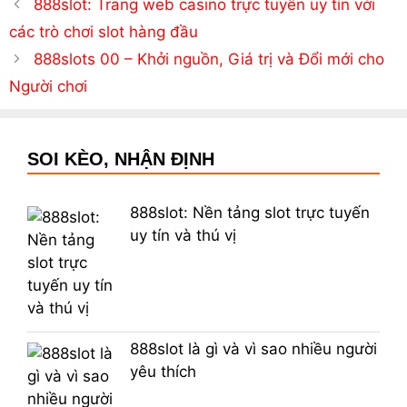
888slot: Trang web casino trực tuyến uy tín với
các trò chơi slot hàng đầu
888slots 00 – Khởi nguồn, Giá trị và Đổi mới cho
Người chơi
SOI KÈO, NHẬN ĐỊNH
888slot: Nền tảng slot trực tuyến
uy tín và thú vị
888slot là gì và vì sao nhiều người
yêu thích