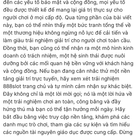
đến các yếu tố bảo mật và cộng đồng, mọi yếu tố
đều được thiết kế để mang lại giá trị thực sự cho
người chơi ở mọi cấp độ. Qua từng phần của bài viết
này, bạn có thể nhìn thấy một bức tranh tổng thể về
một thương hiệu không ngừng nỗ lực để cải tiến và
làm giàu trải nghiệm giải trí cho người chơi toàn cầu.
Đồng thời, bạn cũng có thể nhận ra một mô hình kinh
doanh có trách nhiệm, một hệ sinh thái được nuôi
dưỡng bởi các mối quan hệ bền vững với khách hàng
và cộng đồng. Nếu bạn đang cân nhắc thử một nền
tảng giải trí trực tuyến, hãy xem xét trải nghiệm
888slot trang chủ và tự mình cảm nhận sự khác biệt.
Đây không chỉ là một lời mời gọi; nó là một lời hứa về
một trải nghiệm chơi an toàn, công bằng và đầy
hứng thú mà bạn có thể tận hưởng mỗi ngày. Hãy
bắt đầu bằng việc truy cập nền tảng, khám phá các
danh mục trò chơi, tham gia các sự kiện và tìm hiểu
các nguồn tài nguyên giáo dục được cung cấp. Đừng