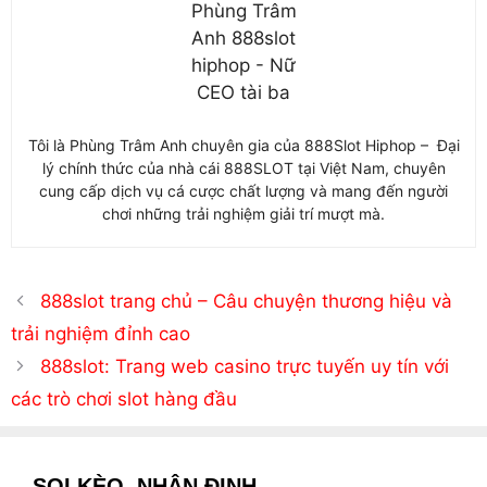
Tôi là Phùng Trâm Anh chuyên gia của 888Slot Hiphop – Đại
lý chính thức của nhà cái 888SLOT tại Việt Nam, chuyên
cung cấp dịch vụ cá cược chất lượng và mang đến người
chơi những trải nghiệm giải trí mượt mà.
888slot trang chủ – Câu chuyện thương hiệu và
trải nghiệm đỉnh cao
888slot: Trang web casino trực tuyến uy tín với
các trò chơi slot hàng đầu
SOI KÈO, NHẬN ĐỊNH