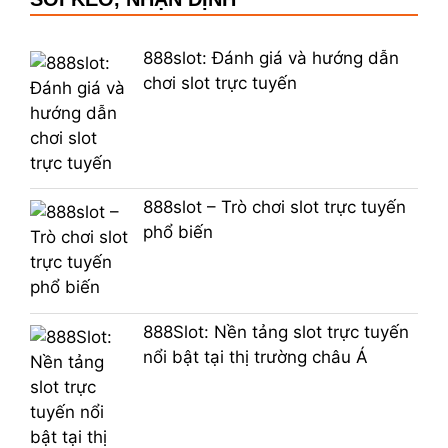
888slot: Đánh giá và hướng dẫn
chơi slot trực tuyến
888slot – Trò chơi slot trực tuyến
phổ biến
888Slot: Nền tảng slot trực tuyến
nổi bật tại thị trường châu Á