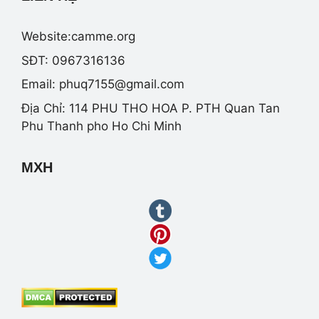
Website:camme.org
SĐT: 0967316136
Email:
phuq7155@gmail.com
Địa Chỉ: 114 PHU THO HOA P. PTH Quan Tan
Phu Thanh pho Ho Chi Minh
MXH