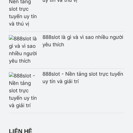
888slot là gì và vì sao nhiều người
yêu thích
888slot - Nền tảng slot trực tuyến
uy tín và giải trí
LIÊN HỆ