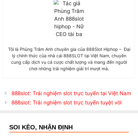
Tôi là Phùng Trâm Anh chuyên gia của 888Slot Hiphop – Đại
lý chính thức của nhà cái 888SLOT tại Việt Nam, chuyên
cung cấp dịch vụ cá cược chất lượng và mang đến người
chơi những trải nghiệm giải trí mượt mà.
888slot: Trải nghiệm slot trực tuyến tại Việt Nam
888slot: Trải nghiệm slot trực tuyến tuyệt vời
SOI KÈO, NHẬN ĐỊNH