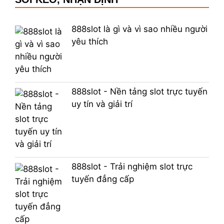
888slot là gì và vì sao nhiều người
yêu thích
888slot - Nền tảng slot trực tuyến
uy tín và giải trí
888slot - Trải nghiệm slot trực
tuyến đẳng cấp