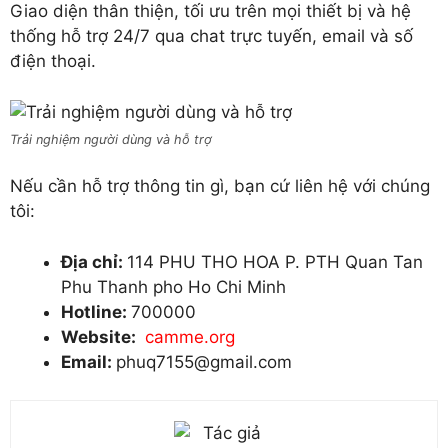
Giao diện thân thiện, tối ưu trên mọi thiết bị và hệ
thống hỗ trợ 24/7 qua chat trực tuyến, email và số
điện thoại.
Trải nghiệm người dùng và hỗ trợ
Nếu cần hỗ trợ thông tin gì, bạn cứ liên hệ với chúng
tôi:
Địa chỉ:
114 PHU THO HOA P. PTH Quan Tan
Phu Thanh pho Ho Chi Minh
Hotline:
700000
Website:
camme.org
Email:
phuq7155@gmail.com