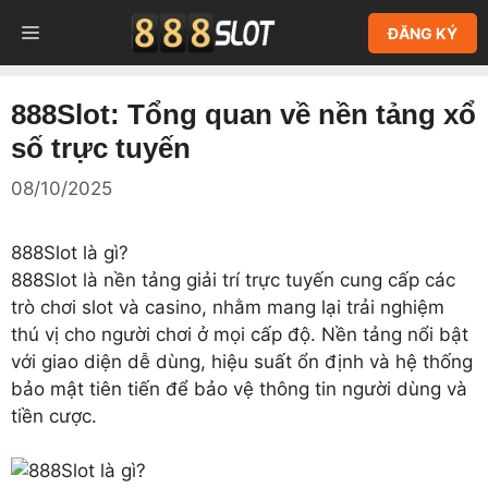
Chuyển
MENU
ĐĂNG KÝ
đến
nội
dung
888Slot: Tổng quan về nền tảng xổ
số trực tuyến
08/10/2025
888Slot là gì?
888Slot là nền tảng giải trí trực tuyến cung cấp các
trò chơi slot và casino, nhằm mang lại trải nghiệm
thú vị cho người chơi ở mọi cấp độ. Nền tảng nổi bật
với giao diện dễ dùng, hiệu suất ổn định và hệ thống
bảo mật tiên tiến để bảo vệ thông tin người dùng và
tiền cược.