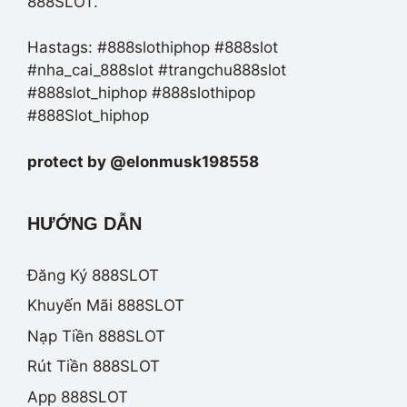
888SLOT.
Hastags: #888slothiphop #888slot
#nha_cai_888slot #trangchu888slot
#888slot_hiphop #888slothipop
#888Slot_hiphop
protect by @elonmusk198558
HƯỚNG DẪN
Đăng Ký 888SLOT
Khuyến Mãi 888SLOT
Nạp Tiền 888SLOT
Rút Tiền 888SLOT
App 888SLOT