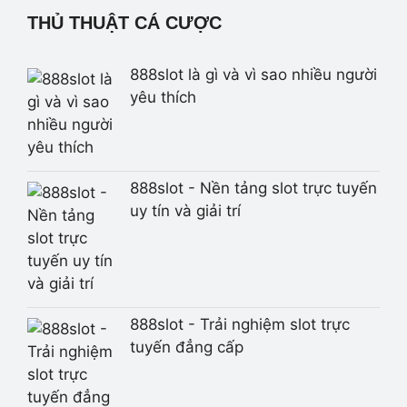
THỦ THUẬT CÁ CƯỢC
888slot là gì và vì sao nhiều người
yêu thích
888slot - Nền tảng slot trực tuyến
uy tín và giải trí
888slot - Trải nghiệm slot trực
tuyến đẳng cấp