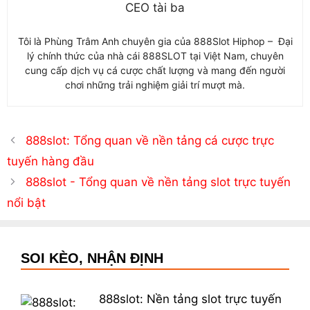
Tôi là Phùng Trâm Anh chuyên gia của 888Slot Hiphop – Đại
lý chính thức của nhà cái 888SLOT tại Việt Nam, chuyên
cung cấp dịch vụ cá cược chất lượng và mang đến người
chơi những trải nghiệm giải trí mượt mà.
888slot: Tổng quan về nền tảng cá cược trực
tuyến hàng đầu
888slot - Tổng quan về nền tảng slot trực tuyến
nổi bật
SOI KÈO, NHẬN ĐỊNH
888slot: Nền tảng slot trực tuyến