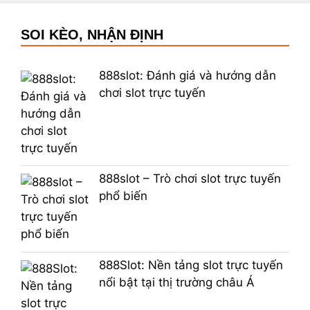
SOI KÈO, NHẬN ĐỊNH
888slot: Đánh giá và hướng dẫn
chơi slot trực tuyến
888slot – Trò chơi slot trực tuyến
phổ biến
888Slot: Nền tảng slot trực tuyến
nổi bật tại thị trường châu Á