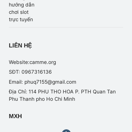
LIÊN HỆ
Website:camme.org
SĐT: 0967316136
Email:
phuq7155@gmail.com
Địa Chỉ: 114 PHU THO HOA P. PTH Quan Tan
Phu Thanh pho Ho Chi Minh
MXH