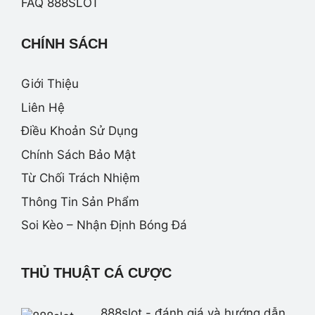
FAQ 888SLOT
CHÍNH SÁCH
Giới Thiệu
Liên Hệ
Điều Khoản Sử Dụng
Chính Sách Bảo Mật
Từ Chối Trách Nhiệm
Thông Tin Sản Phẩm
Soi Kèo – Nhận Định Bóng Đá
THỦ THUẬT CÁ CƯỢC
888slot - đánh giá và hướng dẫn