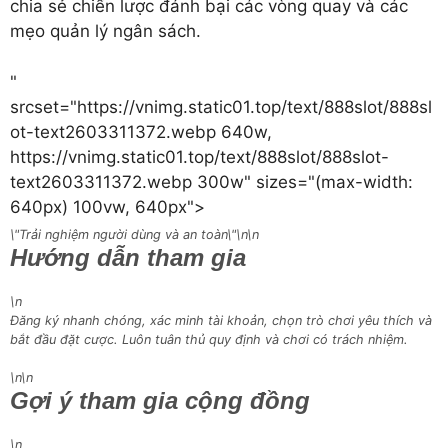
chia sẻ chiến lược đánh bại các vòng quay và các
mẹo quản lý ngân sách.
"
srcset="https://vnimg.static01.top/text/888slot/888sl
ot-text2603311372.webp 640w,
https://vnimg.static01.top/text/888slot/888slot-
text2603311372.webp 300w" sizes="(max-width:
640px) 100vw, 640px">
\"Trải nghiệm người dùng và an toàn\"\n\n
Hướng dẫn tham gia
\n
Đăng ký nhanh chóng, xác minh tài khoản, chọn trò chơi yêu thích và
bắt đầu đặt cược. Luôn tuân thủ quy định và chơi có trách nhiệm.
\n\n
Gợi ý tham gia cộng đồng
\n