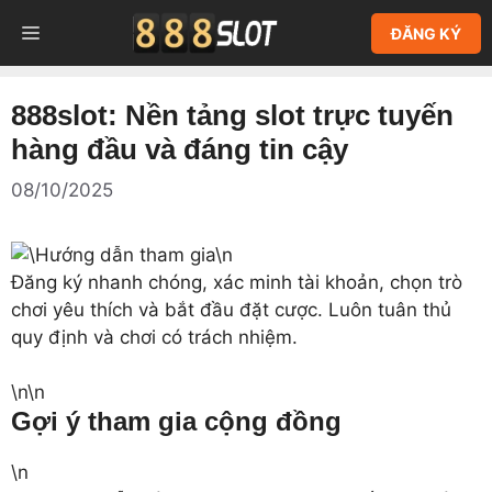
Chuyển
MENU
ĐĂNG KÝ
đến
nội
dung
888slot: Nền tảng slot trực tuyến
hàng đầu và đáng tin cậy
08/10/2025
Hướng dẫn tham gia\n
Đăng ký nhanh chóng, xác minh tài khoản, chọn trò
chơi yêu thích và bắt đầu đặt cược. Luôn tuân thủ
quy định và chơi có trách nhiệm.
\n\n
Gợi ý tham gia cộng đồng
\n