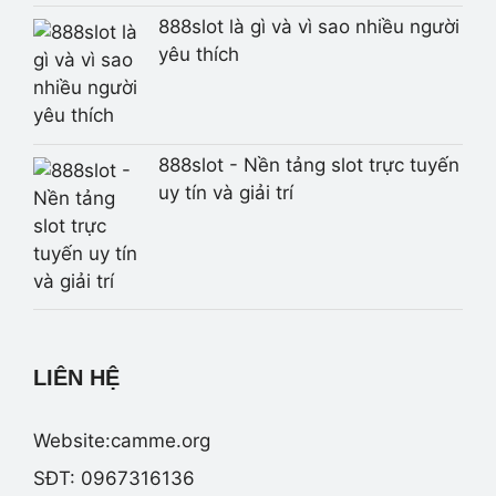
888slot là gì và vì sao nhiều người
yêu thích
888slot - Nền tảng slot trực tuyến
uy tín và giải trí
LIÊN HỆ
Website:camme.org
SĐT: 0967316136