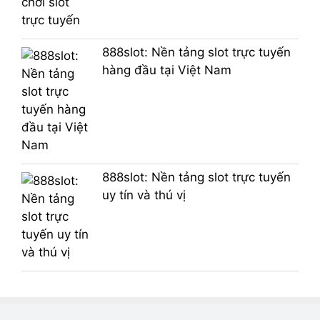
888slot: Nền tảng slot trực tuyến
hàng đầu tại Việt Nam
888slot: Nền tảng slot trực tuyến
uy tín và thú vị