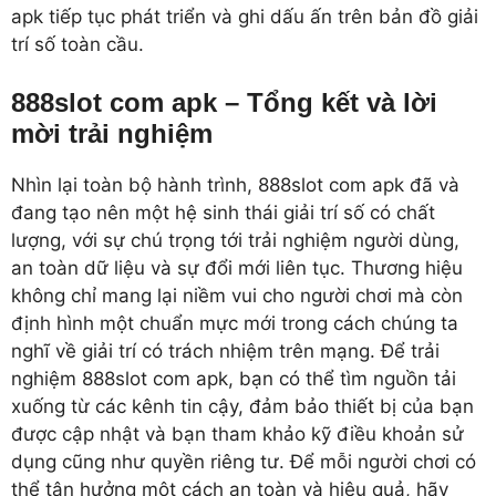
apk tiếp tục phát triển và ghi dấu ấn trên bản đồ giải
trí số toàn cầu.
888slot com apk – Tổng kết và lời
mời trải nghiệm
Nhìn lại toàn bộ hành trình, 888slot com apk đã và
đang tạo nên một hệ sinh thái giải trí số có chất
lượng, với sự chú trọng tới trải nghiệm người dùng,
an toàn dữ liệu và sự đổi mới liên tục. Thương hiệu
không chỉ mang lại niềm vui cho người chơi mà còn
định hình một chuẩn mực mới trong cách chúng ta
nghĩ về giải trí có trách nhiệm trên mạng. Để trải
nghiệm 888slot com apk, bạn có thể tìm nguồn tải
xuống từ các kênh tin cậy, đảm bảo thiết bị của bạn
được cập nhật và bạn tham khảo kỹ điều khoản sử
dụng cũng như quyền riêng tư. Để mỗi người chơi có
thể tận hưởng một cách an toàn và hiệu quả, hãy