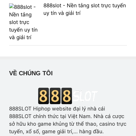
888slot - Nền tảng slot trực tuyến
uy tín và giải trí
VỀ CHÚNG TÔI
888SLOT Hiphop website đại lý nhà cái
888SLOT chính thức tại Việt Nam. Nhà cá cược
sở hữu kho game khủng từ thể thao, casino trực
tuyến, xổ số, game giải trí,… hàng đầu.