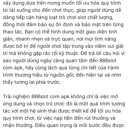
xây dựng dựa trên mong muốn tối ưu hóa quy trình
từ tải xuống cho đến chơi thực, giúp người dùng dễ
dàng tiếp cận hàng loạt trò chơi slot chất lượng,
đồng thời đảm bảo sự ổn định và bảo mật trên từng
thao tác. Bạn có thể hình dung một giao diện tinh
giản, nhanh nhẹn và trực quan, nơi mọi tính năng
được bố trí để người chơi tập trung vào niềm vui giải
trí mà không gặp rắc rối kỹ thuật. Để trả lời câu hỏi vì
sao người dùng ngày càng quan tâm đến 888slot
com apk, hãy cùng lách qua từng chi tiết của hành
trình thương hiệu từ nguồn gốc đến hiện tại và nhìn
thấy tương lai phía trước.
Trải nghiệm 888slot com apk không chỉ là việc mở
ứng dụng và chọn trò chơi; đó là một quá trình tương
tác với một hệ sinh thái được thiết kế để tối ưu hóa
quy trình chơi, từ việc nạp tiền đến rút thưởng và
nhận thưởng. Điều quan trọng là mỗi bước đều được