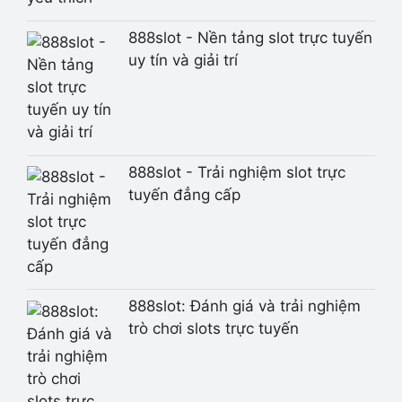
888slot - Nền tảng slot trực tuyến
uy tín và giải trí
888slot - Trải nghiệm slot trực
tuyến đẳng cấp
888slot: Đánh giá và trải nghiệm
trò chơi slots trực tuyến