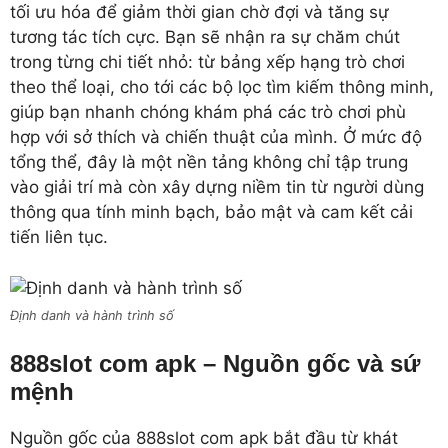
tối ưu hóa để giảm thời gian chờ đợi và tăng sự
tương tác tích cực. Bạn sẽ nhận ra sự chăm chút
trong từng chi tiết nhỏ: từ bảng xếp hạng trò chơi
theo thể loại, cho tới các bộ lọc tìm kiếm thông minh,
giúp bạn nhanh chóng khám phá các trò chơi phù
hợp với sở thích và chiến thuật của mình. Ở mức độ
tổng thể, đây là một nền tảng không chỉ tập trung
vào giải trí mà còn xây dựng niềm tin từ người dùng
thông qua tính minh bạch, bảo mật và cam kết cải
tiến liên tục.
Định danh và hành trình số
888slot com apk – Nguồn gốc và sứ
mệnh
Nguồn gốc của 888slot com apk bắt đầu từ khát