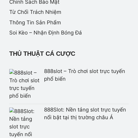
Chính Sách Bảo Mật
Từ Chối Trách Nhiệm
Thông Tin Sản Phẩm
Soi Kèo – Nhận Định Bóng Đá
THỦ THUẬT CÁ CƯỢC
888slot – Trò chơi slot trực tuyến
phổ biến
888Slot: Nền tảng slot trực tuyến
nổi bật tại thị trường châu Á