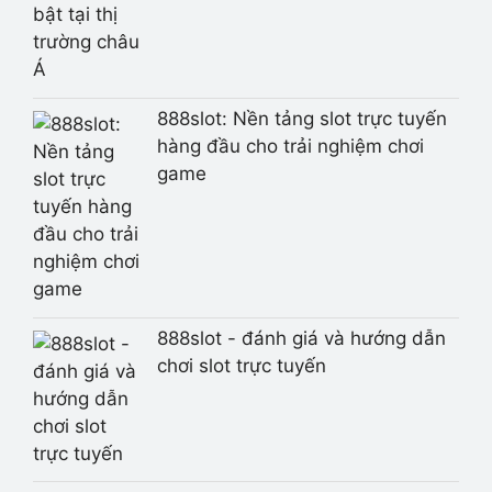
888slot: Nền tảng slot trực tuyến
hàng đầu cho trải nghiệm chơi
game
888slot - đánh giá và hướng dẫn
chơi slot trực tuyến