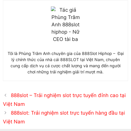
Tôi là Phùng Trâm Anh chuyên gia của 888Slot Hiphop – Đại
lý chính thức của nhà cái 888SLOT tại Việt Nam, chuyên
cung cấp dịch vụ cá cược chất lượng và mang đến người
chơi những trải nghiệm giải trí mượt mà.
888slot – Trải nghiệm slot trực tuyến đỉnh cao tại
Việt Nam
888slot: Trải nghiệm slot trực tuyến hàng đầu tại
Việt Nam