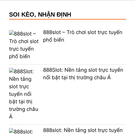
SOI KÈO, NHẬN ĐỊNH
888slot – Trò chơi slot trực tuyến
phổ biến
888Slot: Nền tảng slot trực tuyến
nổi bật tại thị trường châu Á
888slot: Nền tảng slot trực tuyến