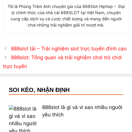
Tôi là Phùng Trâm Anh chuyên gia của 888Slot Hiphop – Đại
lý chính thức của nhà cái 888SLOT tại Việt Nam, chuyên
cung cấp dịch vụ cá cược chất lượng và mang đến người
chơi những trải nghiệm giải trí mượt mà.
888slot tải – Trải nghiệm slot trực tuyến đỉnh cao
888slot: Tổng quan và trải nghiệm chơi trò chơi
trực tuyến
SOI KÈO, NHẬN ĐỊNH
888slot là gì và vì sao nhiều người
yêu thích