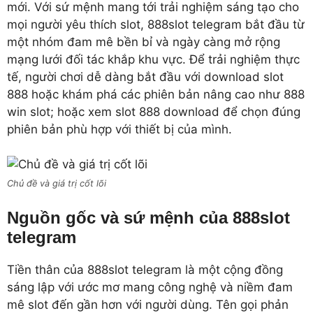
mới. Với sứ mệnh mang tới trải nghiệm sáng tạo cho
mọi người yêu thích slot, 888slot telegram bắt đầu từ
một nhóm đam mê bền bỉ và ngày càng mở rộng
mạng lưới đối tác khắp khu vực. Để trải nghiệm thực
tế, người chơi dễ dàng bắt đầu với download slot
888 hoặc khám phá các phiên bản nâng cao như 888
win slot; hoặc xem slot 888 download để chọn đúng
phiên bản phù hợp với thiết bị của mình.
Chủ đề và giá trị cốt lõi
Nguồn gốc và sứ mệnh của 888slot
telegram
Tiền thân của 888slot telegram là một cộng đồng
sáng lập với ước mơ mang công nghệ và niềm đam
mê slot đến gần hơn với người dùng. Tên gọi phản