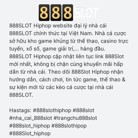
888SLOT Hiphop website đại lý nhà cái
888SLOT chính thức tại Việt Nam. Nhà cá cược
sở hữu kho game khủng từ thể thao, casino trực
tuyến, xổ số, game giải trí,… hàng đầu.
888SLOT Hiphop cập nhật liên tục link 888Slot
mới nhất, không bị chặn cùng khuyến mãi hấp
dẫn từ nhà cái. Theo dõi 888Slot Hiphop nhận
hướng dẫn, cách chơi, tin tức game, thể thao &
sự kiện mới từ các kèo cá cược tại nhà cái
888SLOT.
Hastags: #888slothiphop #888slot
#nha_cai_888slot #trangchu888slot
#888slot_hiphop #888slothipop
#888Slot_hiphop