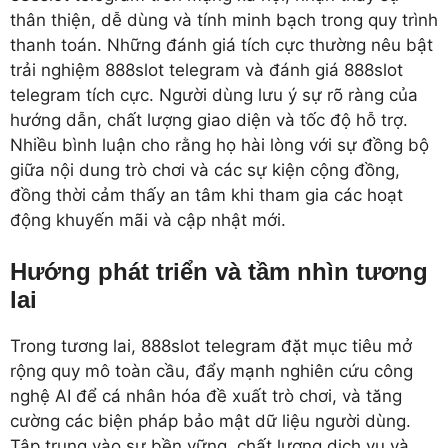
thân thiện, dễ dùng và tính minh bạch trong quy trình
thanh toán. Những đánh giá tích cực thường nêu bật
trải nghiệm 888slot telegram và đánh giá 888slot
telegram tích cực. Người dùng lưu ý sự rõ ràng của
hướng dẫn, chất lượng giao diện và tốc độ hỗ trợ.
Nhiều bình luận cho rằng họ hài lòng với sự đồng bộ
giữa nội dung trò chơi và các sự kiện cộng đồng,
đồng thời cảm thấy an tâm khi tham gia các hoạt
động khuyến mãi và cập nhật mới.
Hướng phát triển và tầm nhìn tương
lai
Trong tương lai, 888slot telegram đặt mục tiêu mở
rộng quy mô toàn cầu, đẩy mạnh nghiên cứu công
nghệ AI để cá nhân hóa đề xuất trò chơi, và tăng
cường các biện pháp bảo mật dữ liệu người dùng.
Tập trung vào sự bền vững, chất lượng dịch vụ và