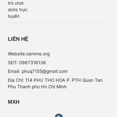
LIÊN HỆ
Website:camme.org
SĐT: 0967316136
Email:
phuq7155@gmail.com
Địa Chỉ: 114 PHU THO HOA P. PTH Quan Tan
Phu Thanh pho Ho Chi Minh
MXH