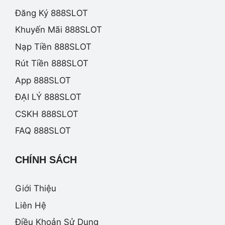
Đăng Ký 888SLOT
Khuyến Mãi 888SLOT
Nạp Tiền 888SLOT
Rút Tiền 888SLOT
App 888SLOT
ĐẠI LÝ 888SLOT
CSKH 888SLOT
FAQ 888SLOT
CHÍNH SÁCH
Giới Thiệu
Liên Hệ
Điều Khoản Sử Dụng