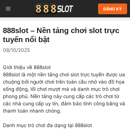
Chuyển
MENU
ĐĂNG KÝ
đến
nội
dung
888slot – Nền tảng chơi slot trực
tuyến nổi bật
08/10/2025
Giới thiệu về 888slot
888slot là một nền tảng chơi slot trực tuyến được ưa
chuộng bởi người chơi trên toàn cầu nhờ vào đồ họa
sống động, lối chơi mượt mà và danh mục trò chơi
phong phú. Nền tảng này cung cấp các trò chơi từ
các nhà cung cấp uy tín, đảm bảo tính công bằng và
thanh toán nhanh chóng.
Danh mục trò chơi đa dạng tại 888slot