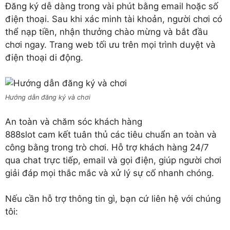
Đăng ký dễ dàng trong vài phút bằng email hoặc số
điện thoại. Sau khi xác minh tài khoản, người chơi có
thể nạp tiền, nhận thưởng chào mừng và bắt đầu
chơi ngay. Trang web tối ưu trên mọi trình duyệt và
điện thoại di động.
Hướng dẫn đăng ký và chơi
An toàn và chăm sóc khách hàng
888slot cam kết tuân thủ các tiêu chuẩn an toàn và
công bằng trong trò chơi. Hỗ trợ khách hàng 24/7
qua chat trực tiếp, email và gọi điện, giúp người chơi
giải đáp mọi thắc mắc và xử lý sự cố nhanh chóng.
Nếu cần hỗ trợ thông tin gì, bạn cứ liên hệ với chúng
tôi: