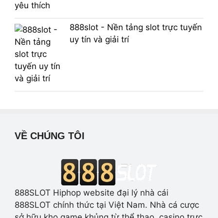
888slot - Nền tảng slot trực tuyến
uy tín và giải trí
VỀ CHÚNG TÔI
888SLOT Hiphop website đại lý nhà cái
888SLOT chính thức tại Việt Nam. Nhà cá cược
sở hữu kho game khủng từ thể thao, casino trực