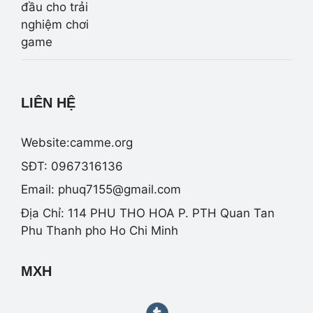
LIÊN HỆ
Website:camme.org
SĐT: 0967316136
Email:
phuq7155@gmail.com
Địa Chỉ: 114 PHU THO HOA P. PTH Quan Tan
Phu Thanh pho Ho Chi Minh
MXH