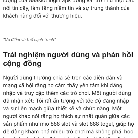
lượng của 888slot login apk đóng vai trò như một cầu
nối tin cậy, làm tăng niềm tin và sự trung thành của
khách hàng đối với thương hiệu.
"Ưu điểm và thế cạnh tranh"
Trải nghiệm người dùng và phản hồi
cộng đồng
Người dùng thường chia sẻ trên các diễn đàn và
mạng xã hội rằng họ cảm thấy yên tâm khi đăng
nhập và truy cập thêm các trò chơi. Một người dùng
đã nhận xét: Tôi rất ấn tượng với tốc độ đăng nhập
và sự liền mạch giữa thiết kế và chức năng. Một
người khác nói rằng họ thích sự nhất quán giữa các
sản phẩm như mio 888 slot và slot 888 togel, giúp họ
dễ dàng khám phá nhiều trò chơi mà không phải học