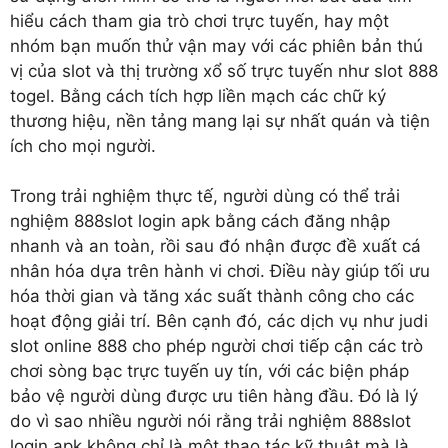
hiểu cách tham gia trò chơi trực tuyến, hay một
nhóm bạn muốn thử vận may với các phiên bản thú
vị của slot và thị trường xổ số trực tuyến như slot 888
togel. Bằng cách tích hợp liền mạch các chữ ký
thương hiệu, nền tảng mang lại sự nhất quán và tiện
ích cho mọi người.
Trong trải nghiệm thực tế, người dùng có thể trải
nghiệm 888slot login apk bằng cách đăng nhập
nhanh và an toàn, rồi sau đó nhận được đề xuất cá
nhân hóa dựa trên hành vi chơi. Điều này giúp tối ưu
hóa thời gian và tăng xác suất thành công cho các
hoạt động giải trí. Bên cạnh đó, các dịch vụ như judi
slot online 888 cho phép người chơi tiếp cận các trò
chơi sòng bạc trực tuyến uy tín, với các biện pháp
bảo vệ người dùng được ưu tiên hàng đầu. Đó là lý
do vì sao nhiều người nói rằng trải nghiệm 888slot
login apk không chỉ là một thao tác kỹ thuật mà là