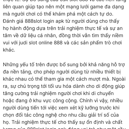
liên quan giúp tạo nên một mạng lưới game đa dạng
mà người chơi có thể khám phá một cách tự do.
Đánh giá 888slot login apk từ người dùng cho thấy
họ hành động dựa trên trải nghiệm thực tế và sự an
tâm về dữ liệu cá nhân, đồng thời vẫn tìm thấy niềm
vui với judi slot online 888 và các sản phẩm trò chơi
khác.
Những yếu tố trên được bổ sung bởi khả năng hỗ trợ
đa nền tảng, cho phép người dùng từ nhiều thiết bị
khác nhau có thể tham gia một cách mượt mà. Ngoài
ra, sự chú trọng tới tối ưu hóa dành cho di động giúp
tăng cường trải nghiệm người chơi khi di chuyển
hoặc đang ở khu vực công cộng. Chính vì vậy, nhiều
người dùng tiến tới việc xem xét kỹ lưỡng trước khi
chọn đối tác công nghệ cho nhu cầu giải trí số của
họ. Trải nghiệm thực tế cho thấy sự ổn định và chất