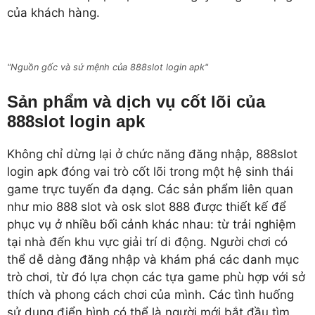
của khách hàng.
"Nguồn gốc và sứ mệnh của 888slot login apk"
Sản phẩm và dịch vụ cốt lõi của
888slot login apk
Không chỉ dừng lại ở chức năng đăng nhập, 888slot
login apk đóng vai trò cốt lõi trong một hệ sinh thái
game trực tuyến đa dạng. Các sản phẩm liên quan
như mio 888 slot và osk slot 888 được thiết kế để
phục vụ ở nhiều bối cảnh khác nhau: từ trải nghiệm
tại nhà đến khu vực giải trí di động. Người chơi có
thể dễ dàng đăng nhập và khám phá các danh mục
trò chơi, từ đó lựa chọn các tựa game phù hợp với sở
thích và phong cách chơi của mình. Các tình huống
sử dụng điển hình có thể là người mới bắt đầu tìm