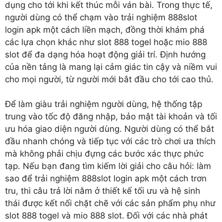
dụng cho tới khi kết thúc mỗi ván bài. Trong thực tế,
người dùng có thể chạm vào trải nghiệm 888slot
login apk một cách liền mạch, đồng thời khám phá
các lựa chọn khác như slot 888 togel hoặc mio 888
slot để đa dạng hóa hoạt động giải trí. Định hướng
của nền tảng là mang lại cảm giác tin cậy và niềm vui
cho mọi người, từ người mới bắt đầu cho tới cao thủ.
Để làm giàu trải nghiệm người dùng, hệ thống tập
trung vào tốc độ đăng nhập, bảo mật tài khoản và tối
ưu hóa giao diện người dùng. Người dùng có thể bắt
đầu nhanh chóng và tiếp tục với các trò chơi ưa thích
mà không phải chịu đựng các bước xác thực phức
tạp. Nếu bạn đang tìm kiếm lời giải cho câu hỏi: làm
sao để trải nghiệm 888slot login apk một cách trơn
tru, thì câu trả lời nằm ở thiết kế tối ưu và hệ sinh
thái được kết nối chặt chẽ với các sản phẩm phụ như
slot 888 togel và mio 888 slot. Đối với các nhà phát