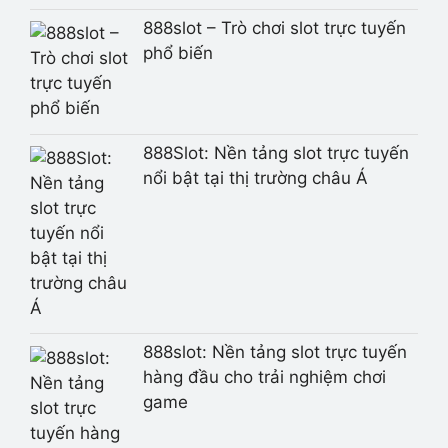
888slot – Trò chơi slot trực tuyến
phổ biến
888Slot: Nền tảng slot trực tuyến
nổi bật tại thị trường châu Á
888slot: Nền tảng slot trực tuyến
hàng đầu cho trải nghiệm chơi
game