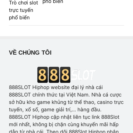
phổ biến
VỀ CHÚNG TÔI
888SLOT Hiphop website đại lý nhà cái
888SLOT chính thức tại Việt Nam. Nhà cá cược
sở hữu kho game khủng từ thể thao, casino trực
tuyến, xổ số, game giải trí,… hàng đầu.
888SLOT Hiphop cập nhật liên tục link 888Slot
mới nhất, không bị chặn cùng khuyến mãi hấp
dẫn từ nhà cái. Theo dõi 888Slot Hiphop nhận