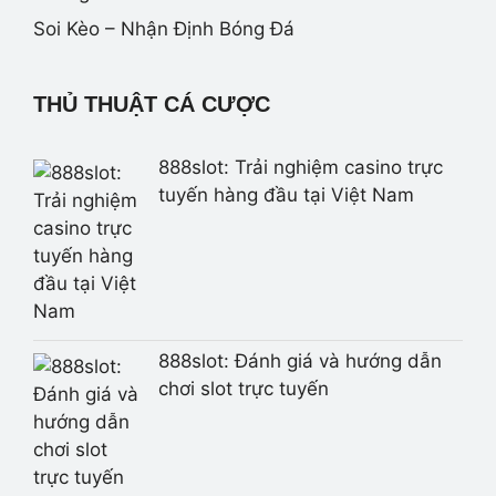
Soi Kèo – Nhận Định Bóng Đá
THỦ THUẬT CÁ CƯỢC
888slot: Trải nghiệm casino trực
tuyến hàng đầu tại Việt Nam
888slot: Đánh giá và hướng dẫn
chơi slot trực tuyến