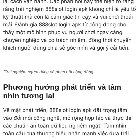
lại cách vận hành. Các phản hồi này thể hiện rõ ràng
rằng trải nghiệm 888slot login apk không chỉ là yếu tố
kỹ thuật mà còn là cảm giác tin cậy và vui chơi thoải
mái. Đánh giá 888slot login apk từ cộng đồng cho
thấy một mô hình phục vụ người chơi ngày càng
chuyên nghiệp và có trách nhiệm, đồng thời khuyến
khích người dùng chia sẻ góc nhìn và gợi ý cải tiến.
"Trải nghiệm người dùng và phản hồi cộng đồng"
Phương hướng phát triển và tầm
nhìn tương lai
Về mặt phát triển, 888slot login apk đặt trọng tâm
vào đổi mới công nghệ, mở rộng hợp tác và thực thi
các chuẩn an toàn dữ liệu nghiêm ngặt. Tầm nhìn
toàn cầu của thương hiệu nhấn mạnh việc đưa trải