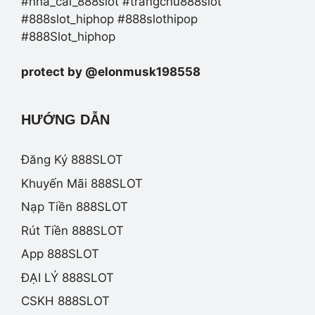
#nha_cai_888slot #trangchu888slot
#888slot_hiphop #888slothipop
#888Slot_hiphop
protect by @elonmusk198558
HƯỚNG DẪN
Đăng Ký 888SLOT
Khuyến Mãi 888SLOT
Nạp Tiền 888SLOT
Rút Tiền 888SLOT
App 888SLOT
ĐẠI LÝ 888SLOT
CSKH 888SLOT