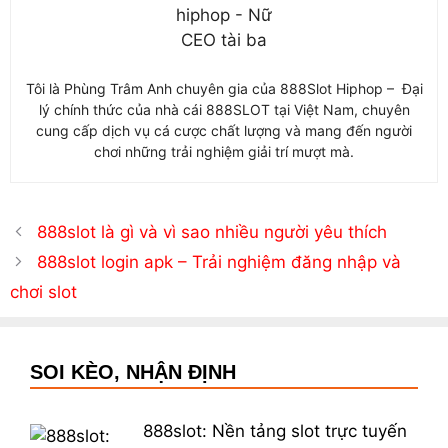
Tôi là Phùng Trâm Anh chuyên gia của 888Slot Hiphop – Đại
lý chính thức của nhà cái 888SLOT tại Việt Nam, chuyên
cung cấp dịch vụ cá cược chất lượng và mang đến người
chơi những trải nghiệm giải trí mượt mà.
888slot là gì và vì sao nhiều người yêu thích
888slot login apk – Trải nghiệm đăng nhập và
chơi slot
SOI KÈO, NHẬN ĐỊNH
888slot: Nền tảng slot trực tuyến