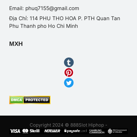
Email:
phuq7155@gmail.com
Địa Chỉ: 114 PHU THO HOA P. PTH Quan Tan
Phu Thanh pho Ho Chi Minh
MXH
Copyright 2024 © 888Slot Hiphop -