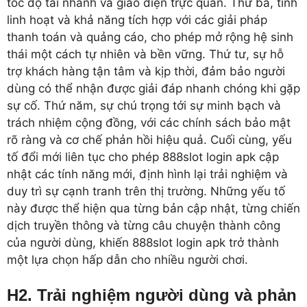
tốc độ tải nhanh và giao diện trực quan. Thứ ba, tính
linh hoạt và khả năng tích hợp với các giải pháp
thanh toán và quảng cáo, cho phép mở rộng hệ sinh
thái một cách tự nhiên và bền vững. Thứ tư, sự hỗ
trợ khách hàng tận tâm và kịp thời, đảm bảo người
dùng có thể nhận được giải đáp nhanh chóng khi gặp
sự cố. Thứ năm, sự chú trọng tới sự minh bạch và
trách nhiệm cộng đồng, với các chính sách bảo mật
rõ ràng và cơ chế phản hồi hiệu quả. Cuối cùng, yếu
tố đổi mới liên tục cho phép 888slot login apk cập
nhật các tính năng mới, định hình lại trải nghiệm và
duy trì sự cạnh tranh trên thị trường. Những yếu tố
này được thể hiện qua từng bản cập nhật, từng chiến
dịch truyền thông và từng câu chuyện thành công
của người dùng, khiến 888slot login apk trở thành
một lựa chọn hấp dẫn cho nhiều người chơi.
H2. Trải nghiệm người dùng và phản