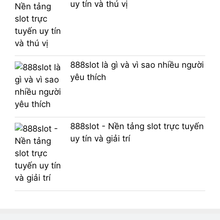
uy tín và thú vị
888slot là gì và vì sao nhiều người
yêu thích
888slot - Nền tảng slot trực tuyến
uy tín và giải trí