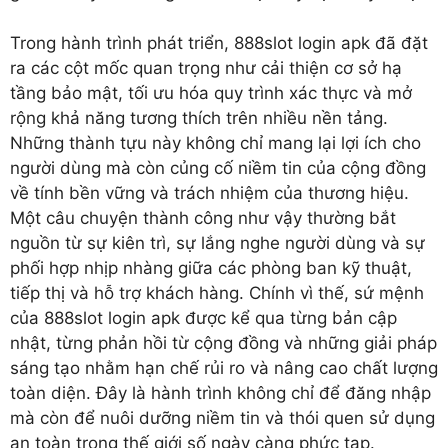
Trong hành trình phát triển, 888slot login apk đã đặt
ra các cột mốc quan trọng như cải thiện cơ sở hạ
tầng bảo mật, tối ưu hóa quy trình xác thực và mở
rộng khả năng tương thích trên nhiều nền tảng.
Những thành tựu này không chỉ mang lại lợi ích cho
người dùng mà còn củng cố niềm tin của cộng đồng
về tính bền vững và trách nhiệm của thương hiệu.
Một câu chuyện thành công như vậy thường bắt
nguồn từ sự kiên trì, sự lắng nghe người dùng và sự
phối hợp nhịp nhàng giữa các phòng ban kỹ thuật,
tiếp thị và hỗ trợ khách hàng. Chính vì thế, sứ mệnh
của 888slot login apk được kể qua từng bản cập
nhật, từng phản hồi từ cộng đồng và những giải pháp
sáng tạo nhằm hạn chế rủi ro và nâng cao chất lượng
toàn diện. Đây là hành trình không chỉ để đăng nhập
mà còn để nuôi dưỡng niềm tin và thói quen sử dụng
an toàn trong thế giới số ngày càng phức tạp.