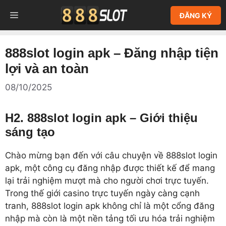
Chuyển
MENU
ĐĂNG KÝ
đến
nội
dung
888slot login apk – Đăng nhập tiện
lợi và an toàn
08/10/2025
H2. 888slot login apk – Giới thiệu
sáng tạo
Chào mừng bạn đến với câu chuyện về 888slot login
apk, một công cụ đăng nhập được thiết kế để mang
lại trải nghiệm mượt mà cho người chơi trực tuyến.
Trong thế giới casino trực tuyến ngày càng cạnh
tranh, 888slot login apk không chỉ là một cổng đăng
nhập mà còn là một nền tảng tối ưu hóa trải nghiệm