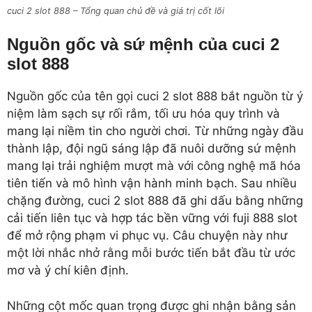
cuci 2 slot 888 – Tổng quan chủ đề và giá trị cốt lõi
Nguồn gốc và sứ mệnh của cuci 2
slot 888
Nguồn gốc của tên gọi cuci 2 slot 888 bắt nguồn từ ý
niệm làm sạch sự rối rắm, tối ưu hóa quy trình và
mang lại niềm tin cho người chơi. Từ những ngày đầu
thành lập, đội ngũ sáng lập đã nuôi dưỡng sứ mệnh
mang lại trải nghiệm mượt mà với công nghệ mã hóa
tiên tiến và mô hình vận hành minh bạch. Sau nhiều
chặng đường, cuci 2 slot 888 đã ghi dấu bằng những
cải tiến liên tục và hợp tác bền vững với fuji 888 slot
để mở rộng phạm vi phục vụ. Câu chuyện này như
một lời nhắc nhở rằng mỗi bước tiến bắt đầu từ ước
mơ và ý chí kiên định.
Những cột mốc quan trọng được ghi nhận bằng sản