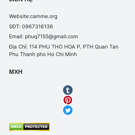
Website:camme.org
SĐT: 0967316136
Email:
phuq7155@gmail.com
Địa Chỉ: 114 PHU THO HOA P. PTH Quan Tan
Phu Thanh pho Ho Chi Minh
MXH