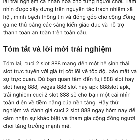
lại trải nghiệm cá nhân hóa cho từng người chơi. Tầm
nhìn được xây dựng trên nguyên tắc trách nhiệm xã
hội, minh bạch thông tin và đóng góp cho cộng đồng
game thủ bằng các sáng kiến giáo dục và hỗ trợ
thanh toán an toàn trên toàn cầu.
Tóm tắt và lời mời trải nghiệm
Tóm lại, cuci 2 slot 888 mang đến một hệ sinh thái
slot trực tuyến với giá trị cốt lõi về tốc độ, bảo mật và
sự trực quan. Dù bạn quan tâm đến fuji 888 slot hay
slot heng 888, vegas 888 slot hay apk 888slot apk,
trải nghiệm cuci 2 slot 888 sẽ cho bạn một cái nhìn
toàn diện về tiềm năng của nền tảng. Hãy thử
nghiệm và đánh giá cuci 2 slot 888 ngay hôm nay để
cảm nhận sự khác biệt và tham gia cộng đồng người
chơi tăng trưởng mạnh mẽ.