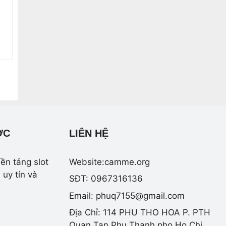
ỢC
LIÊN HỆ
ền tảng slot
Website:camme.org
 uy tín và
SĐT: 0967316136
Email:
phuq7155@gmail.com
Địa Chỉ: 114 PHU THO HOA P. PTH
Quan Tan Phu Thanh pho Ho Chi