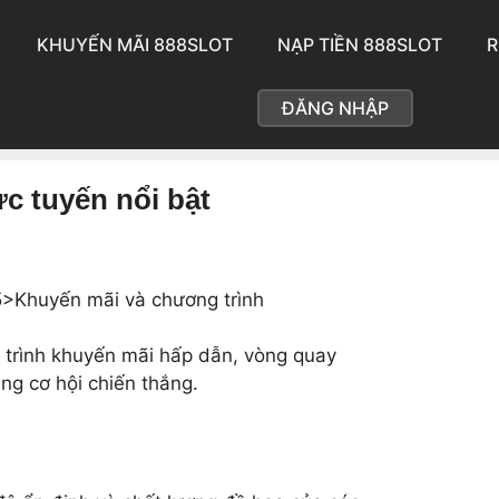
KHUYẾN MÃI 888SLOT
NẠP TIỀN 888SLOT
R
ĐĂNG NHẬP
ực tuyến nổi bật
 trình khuyến mãi hấp dẫn, vòng quay
ăng cơ hội chiến thắng.