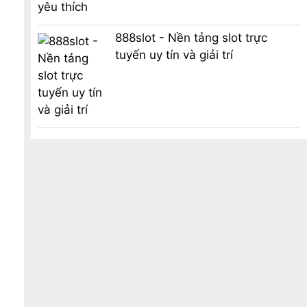
888slot - Nền tảng slot trực
tuyến uy tín và giải trí