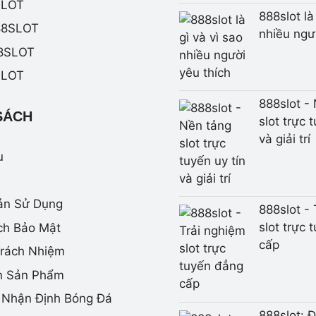
SLOT
888slot là
88SLOT
nhiều ngư
8SLOT
SLOT
888slot -
SÁCH
slot trực 
và giải trí
u
ản Sử Dụng
888slot -
slot trực 
ch Bảo Mật
cấp
Trách Nhiệm
n Sản Phẩm
– Nhận Định Bóng Đá
888slot: 