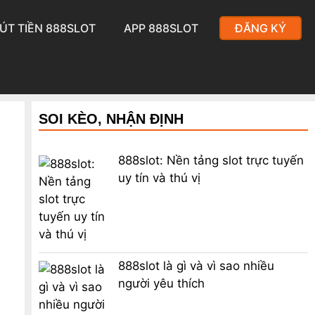
ÚT TIỀN 888SLOT
APP 888SLOT
ĐĂNG KÝ
SOI KÈO, NHẬN ĐỊNH
888slot: Nền tảng slot trực tuyến
uy tín và thú vị
888slot là gì và vì sao nhiều
người yêu thích