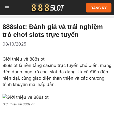
Chuyển
MENU
ĐĂNG KÝ
đến
nội
dung
888slot: Đánh giá và trải nghiệm
trò chơi slots trực tuyến
08/10/2025
Giới thiệu về 888slot
888slot là nền tảng casino trực tuyến phổ biến, mang
đến danh mục trò chơi slot đa dạng, từ cổ điển đến
hiện đại, cùng giao diện thân thiện và các chương
trình khuyến mãi hấp dẫn.
Giới thiệu về 888slot