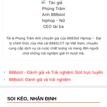
Tôi là Phùng Trâm Anh chuyên gia của 888Slot Hiphop – Đại
lý chính thức của nhà cái 888SLOT tại Việt Nam, chuyên
cung cấp dịch vụ cá cược chất lượng và mang đến người
chơi những trải nghiệm giải trí mượt mà.
888slot - Đánh giá và Trải nghiệm Slot trực tuyến
888slot: Đánh giá và trải nghiệm
SOI KÈO, NHẬN ĐỊNH