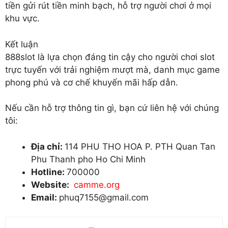
tiền gửi rút tiền minh bạch, hỗ trợ người chơi ở mọi
khu vực.
Kết luận
888slot là lựa chọn đáng tin cậy cho người chơi slot
trực tuyến với trải nghiệm mượt mà, danh mục game
phong phú và cơ chế khuyến mãi hấp dẫn.
Nếu cần hỗ trợ thông tin gì, bạn cứ liên hệ với chúng
tôi:
Địa chỉ:
114 PHU THO HOA P. PTH Quan Tan
Phu Thanh pho Ho Chi Minh
Hotline:
700000
Website:
camme.org
Email:
phuq7155@gmail.com