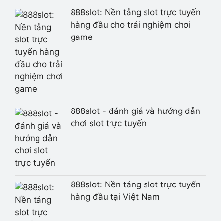
888slot: Nền tảng slot trực tuyến
hàng đầu cho trải nghiệm chơi
game
888slot - đánh giá và hướng dẫn
chơi slot trực tuyến
888slot: Nền tảng slot trực tuyến
hàng đầu tại Việt Nam