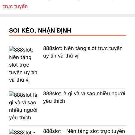
trực tuyến
SOI KÈO, NHẬN ĐỊNH
888slot: Nền tảng slot trực tuyến
uy tín và thú vị
888slot là gì và vì sao nhiều người
yêu thích
888slot - Nền tảng slot trực tuyến