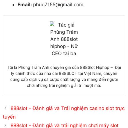
Email:
phuq7155@gmail.com
Tôi là Phùng Trâm Anh chuyên gia của 888Slot Hiphop – Đại
lý chính thức của nhà cái 888SLOT tại Việt Nam, chuyên
cung cấp dịch vụ cá cược chất lượng và mang đến người
chơi những trải nghiệm giải trí mượt mà.
888slot - Đánh giá và Trải nghiệm casino slot trực
tuyến
888slot - Đánh giá và trải nghiệm chơi máy slot