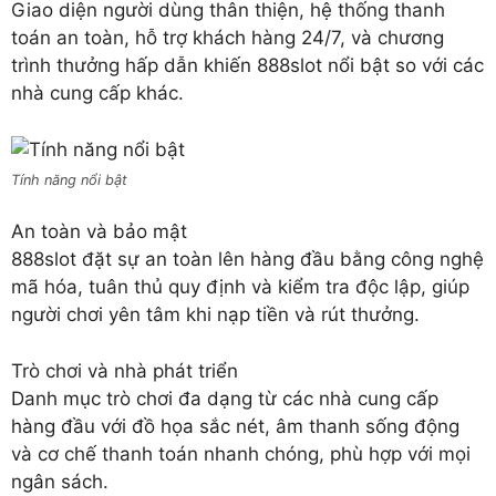
Giao diện người dùng thân thiện, hệ thống thanh
toán an toàn, hỗ trợ khách hàng 24/7, và chương
trình thưởng hấp dẫn khiến 888slot nổi bật so với các
nhà cung cấp khác.
Tính năng nổi bật
An toàn và bảo mật
888slot đặt sự an toàn lên hàng đầu bằng công nghệ
mã hóa, tuân thủ quy định và kiểm tra độc lập, giúp
người chơi yên tâm khi nạp tiền và rút thưởng.
Trò chơi và nhà phát triển
Danh mục trò chơi đa dạng từ các nhà cung cấp
hàng đầu với đồ họa sắc nét, âm thanh sống động
và cơ chế thanh toán nhanh chóng, phù hợp với mọi
ngân sách.