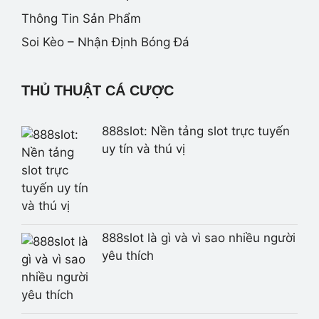
Thông Tin Sản Phẩm
Soi Kèo – Nhận Định Bóng Đá
THỦ THUẬT CÁ CƯỢC
888slot: Nền tảng slot trực tuyến
uy tín và thú vị
888slot là gì và vì sao nhiều người
yêu thích