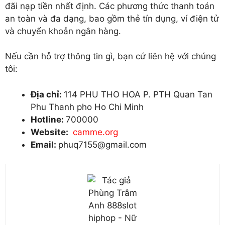
đãi nạp tiền nhất định. Các phương thức thanh toán
an toàn và đa dạng, bao gồm thẻ tín dụng, ví điện tử
và chuyển khoản ngân hàng.
Nếu cần hỗ trợ thông tin gì, bạn cứ liên hệ với chúng
tôi:
Địa chỉ:
114 PHU THO HOA P. PTH Quan Tan
Phu Thanh pho Ho Chi Minh
Hotline:
700000
Website:
camme.org
Email:
phuq7155@gmail.com