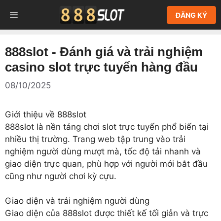
Chuyển
MENU
ĐĂNG KÝ
đến
nội
dung
888slot - Đánh giá và trải nghiệm
casino slot trực tuyến hàng đầu
08/10/2025
Giới thiệu về 888slot
888slot là nền tảng chơi slot trực tuyến phổ biến tại
nhiều thị trường. Trang web tập trung vào trải
nghiệm người dùng mượt mà, tốc độ tải nhanh và
giao diện trực quan, phù hợp với người mới bắt đầu
cũng như người chơi kỳ cựu.
Giao diện và trải nghiệm người dùng
Giao diện của 888slot được thiết kế tối giản và trực