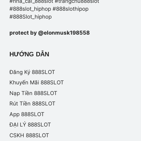
#nha_cai_888slot #trangchu888slot
#888slot_hiphop #888slothipop
#888Slot_hiphop
protect by @elonmusk198558
HƯỚNG DẪN
Đăng Ký 888SLOT
Khuyến Mãi 888SLOT
Nạp Tiền 888SLOT
Rút Tiền 888SLOT
App 888SLOT
ĐẠI LÝ 888SLOT
CSKH 888SLOT