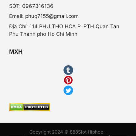
SĐT: 0967316136
Email:
phuq7155@gmail.com
Địa Chỉ: 114 PHU THO HOA P. PTH Quan Tan
Phu Thanh pho Ho Chi Minh
MXH
Copyright 2024 © 888Slot Hiphop -