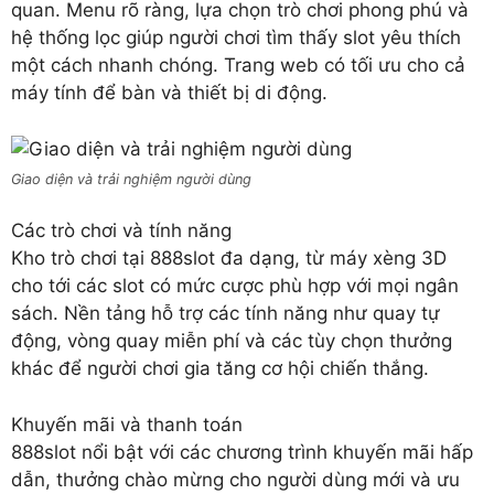
quan. Menu rõ ràng, lựa chọn trò chơi phong phú và
hệ thống lọc giúp người chơi tìm thấy slot yêu thích
một cách nhanh chóng. Trang web có tối ưu cho cả
máy tính để bàn và thiết bị di động.
Giao diện và trải nghiệm người dùng
Các trò chơi và tính năng
Kho trò chơi tại 888slot đa dạng, từ máy xèng 3D
cho tới các slot có mức cược phù hợp với mọi ngân
sách. Nền tảng hỗ trợ các tính năng như quay tự
động, vòng quay miễn phí và các tùy chọn thưởng
khác để người chơi gia tăng cơ hội chiến thắng.
Khuyến mãi và thanh toán
888slot nổi bật với các chương trình khuyến mãi hấp
dẫn, thưởng chào mừng cho người dùng mới và ưu