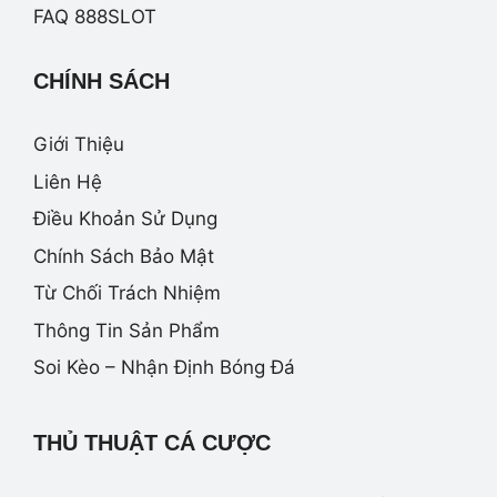
FAQ 888SLOT
CHÍNH SÁCH
Giới Thiệu
Liên Hệ
Điều Khoản Sử Dụng
Chính Sách Bảo Mật
Từ Chối Trách Nhiệm
Thông Tin Sản Phẩm
Soi Kèo – Nhận Định Bóng Đá
THỦ THUẬT CÁ CƯỢC