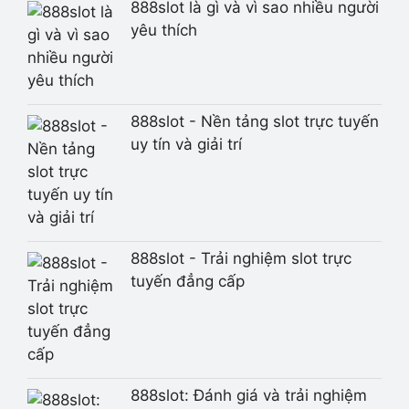
888slot là gì và vì sao nhiều người
yêu thích
888slot - Nền tảng slot trực tuyến
uy tín và giải trí
888slot - Trải nghiệm slot trực
tuyến đẳng cấp
888slot: Đánh giá và trải nghiệm