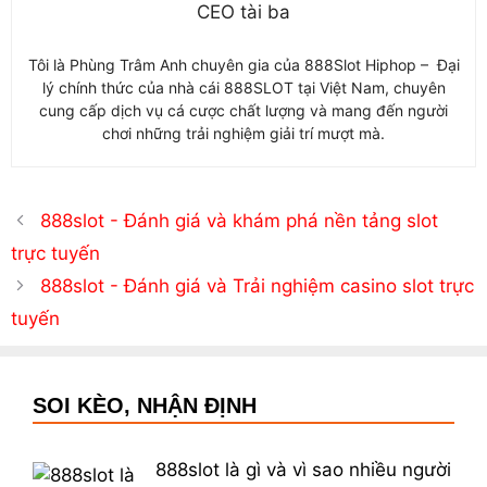
Tôi là Phùng Trâm Anh chuyên gia của 888Slot Hiphop – Đại
lý chính thức của nhà cái 888SLOT tại Việt Nam, chuyên
cung cấp dịch vụ cá cược chất lượng và mang đến người
chơi những trải nghiệm giải trí mượt mà.
888slot - Đánh giá và khám phá nền tảng slot
trực tuyến
888slot - Đánh giá và Trải nghiệm casino slot trực
tuyến
SOI KÈO, NHẬN ĐỊNH
888slot là gì và vì sao nhiều người