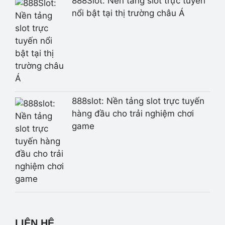
888Slot: Nền tảng slot trực tuyến
nổi bật tại thị trường châu Á
888slot: Nền tảng slot trực tuyến
hàng đầu cho trải nghiệm chơi
game
LIÊN HỆ