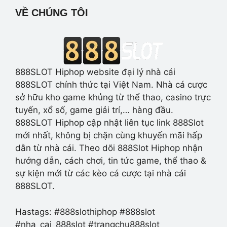
VỀ CHÚNG TÔI
888SLOT Hiphop website đại lý nhà cái
888SLOT chính thức tại Việt Nam. Nhà cá cược
sở hữu kho game khủng từ thể thao, casino trực
tuyến, xổ số, game giải trí,… hàng đầu.
888SLOT Hiphop cập nhật liên tục link 888Slot
mới nhất, không bị chặn cùng khuyến mãi hấp
dẫn từ nhà cái. Theo dõi 888Slot Hiphop nhận
hướng dẫn, cách chơi, tin tức game, thể thao &
sự kiện mới từ các kèo cá cược tại nhà cái
888SLOT.
Hastags: #888slothiphop #888slot
#nha_cai_888slot #trangchu888slot