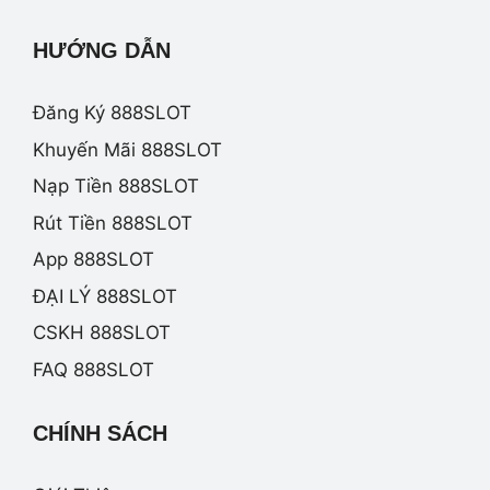
HƯỚNG DẪN
Đăng Ký 888SLOT
Khuyến Mãi 888SLOT
Nạp Tiền 888SLOT
Rút Tiền 888SLOT
App 888SLOT
ĐẠI LÝ 888SLOT
CSKH 888SLOT
FAQ 888SLOT
CHÍNH SÁCH