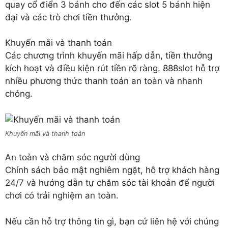
quay cổ điển 3 bánh cho đến các slot 5 bánh hiện
đại và các trò chơi tiền thưởng.
Khuyến mãi và thanh toán
Các chương trình khuyến mãi hấp dẫn, tiền thưởng
kích hoạt và điều kiện rút tiền rõ ràng. 888slot hỗ trợ
nhiều phương thức thanh toán an toàn và nhanh
chóng.
Khuyến mãi và thanh toán
An toàn và chăm sóc người dùng
Chính sách bảo mật nghiêm ngặt, hỗ trợ khách hàng
24/7 và hướng dẫn tự chăm sóc tài khoản để người
chơi có trải nghiệm an toàn.
Nếu cần hỗ trợ thông tin gì, bạn cứ liên hệ với chúng