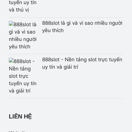
888slot là gì và vì sao nhiều người
yêu thích
888slot - Nền tảng slot trực tuyến
uy tín và giải trí
LIÊN HỆ