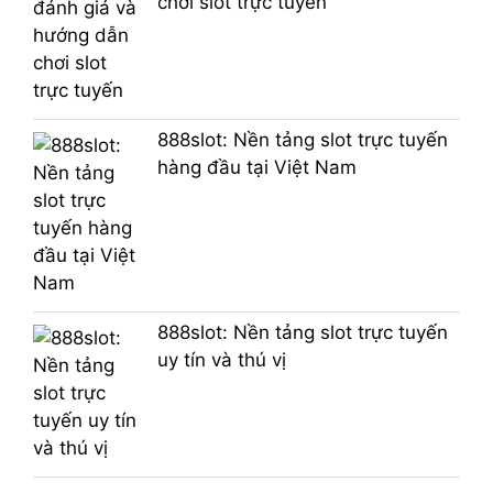
chơi slot trực tuyến
888slot: Nền tảng slot trực tuyến
hàng đầu tại Việt Nam
888slot: Nền tảng slot trực tuyến
uy tín và thú vị