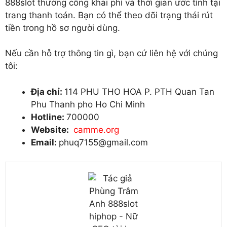
888slot thường công khai phí và thời gian ước tính tại
trang thanh toán. Bạn có thể theo dõi trạng thái rút
tiền trong hồ sơ người dùng.
Nếu cần hỗ trợ thông tin gì, bạn cứ liên hệ với chúng
tôi:
Địa chỉ:
114 PHU THO HOA P. PTH Quan Tan
Phu Thanh pho Ho Chi Minh
Hotline:
700000
Website:
camme.org
Email:
phuq7155@gmail.com