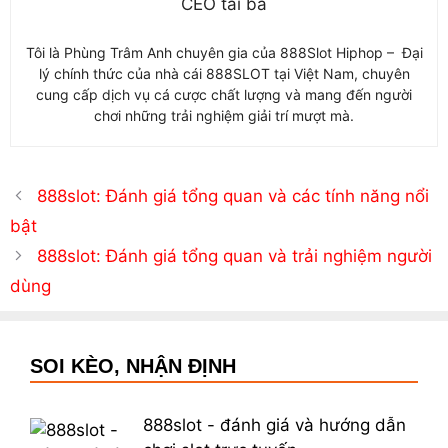
Tôi là Phùng Trâm Anh chuyên gia của 888Slot Hiphop – Đại
lý chính thức của nhà cái 888SLOT tại Việt Nam, chuyên
cung cấp dịch vụ cá cược chất lượng và mang đến người
chơi những trải nghiệm giải trí mượt mà.
888slot: Đánh giá tổng quan và các tính năng nổi
bật
888slot: Đánh giá tổng quan và trải nghiệm người
dùng
SOI KÈO, NHẬN ĐỊNH
888slot - đánh giá và hướng dẫn