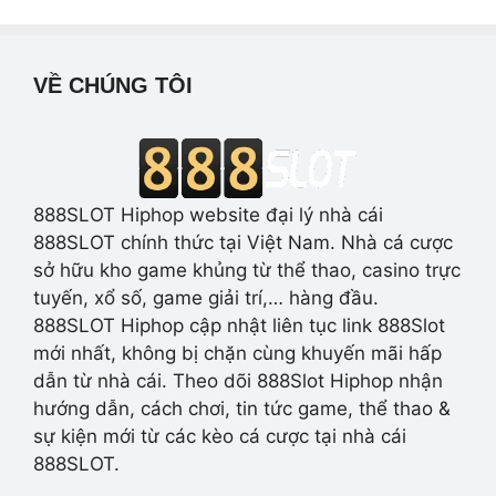
VỀ CHÚNG TÔI
888SLOT Hiphop website đại lý nhà cái
888SLOT chính thức tại Việt Nam. Nhà cá cược
sở hữu kho game khủng từ thể thao, casino trực
tuyến, xổ số, game giải trí,… hàng đầu.
888SLOT Hiphop cập nhật liên tục link 888Slot
mới nhất, không bị chặn cùng khuyến mãi hấp
dẫn từ nhà cái. Theo dõi 888Slot Hiphop nhận
hướng dẫn, cách chơi, tin tức game, thể thao &
sự kiện mới từ các kèo cá cược tại nhà cái
888SLOT.