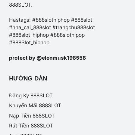
888SLOT.
Hastags: #888slothiphop #888slot
#nha_cai_888slot #trangchu888slot
#888slot_hiphop #888slothipop
#888Slot_hiphop
protect by @elonmusk198558
HƯỚNG DẪN
Đăng Ký 888SLOT
Khuyến Mãi 888SLOT
Nạp Tiền 888SLOT
Rút Tiền 888SLOT