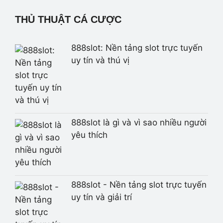
THỦ THUẬT CÁ CƯỢC
888slot: Nền tảng slot trực tuyến
uy tín và thú vị
888slot là gì và vì sao nhiều người
yêu thích
888slot - Nền tảng slot trực tuyến
uy tín và giải trí