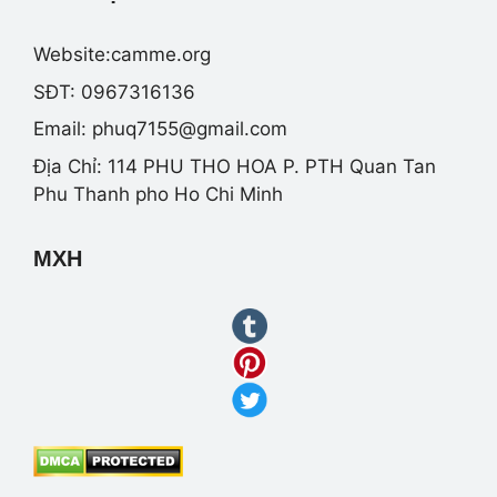
Website:camme.org
SĐT: 0967316136
Email:
phuq7155@gmail.com
Địa Chỉ: 114 PHU THO HOA P. PTH Quan Tan
Phu Thanh pho Ho Chi Minh
MXH