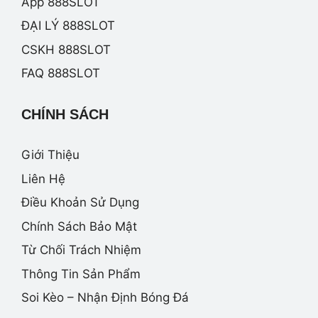
App 888SLOT
ĐẠI LÝ 888SLOT
CSKH 888SLOT
FAQ 888SLOT
CHÍNH SÁCH
Giới Thiệu
Liên Hệ
Điều Khoản Sử Dụng
Chính Sách Bảo Mật
Từ Chối Trách Nhiệm
Thông Tin Sản Phẩm
Soi Kèo – Nhận Định Bóng Đá