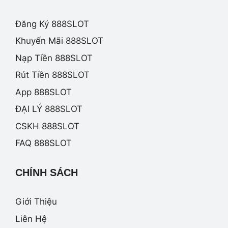
Đăng Ký 888SLOT
Khuyến Mãi 888SLOT
Nạp Tiền 888SLOT
Rút Tiền 888SLOT
App 888SLOT
ĐẠI LÝ 888SLOT
CSKH 888SLOT
FAQ 888SLOT
CHÍNH SÁCH
Giới Thiệu
Liên Hệ