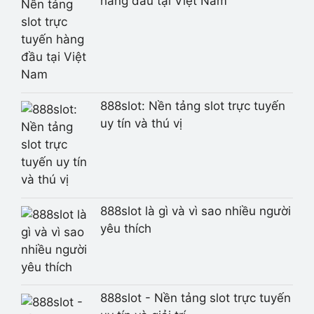
hàng đầu tại Việt Nam
888slot: Nền tảng slot trực tuyến
uy tín và thú vị
888slot là gì và vì sao nhiều người
yêu thích
888slot - Nền tảng slot trực tuyến