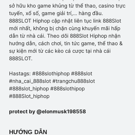
sở hữu kho game khủng từ thể thao, casino trực
tuyến, xổ số, game giải trí,… hàng đầu.
888SLOT Hiphop cập nhật liên tục link 888Slot
mới nhất, không bị chặn cùng khuyến mãi hấp
dẫn từ nhà cái. Theo dõi 888Slot Hiphop nhận
hướng dẫn, cách chơi, tin tức game, thể thao &
sự kiện mới từ các kèo cá cược tại nhà cái
888SLOT.
Hastags: #888slothiphop #888slot
#nha_cai_888slot #trangchu888slot
#888slot_hiphop #888slothipop
#888Slot_hiphop
protect by @elonmusk198558
HƯỚNG DẪN