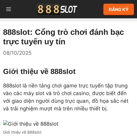
Chuyển
MENU
ĐĂNG KÝ
đến
nội
dung
888slot: Cổng trò chơi đánh bạc
trực tuyến uy tín
08/10/2025
Giới thiệu về 888slot
888slot là nền tảng chơi game trực tuyến tập trung
vào các máy slot và trò chơi casino, được biết đến
với giao diện người dùng trực quan, đồ họa sắc nét
và trải nghiệm mượt mà trên nhiều thiết bị.
Giới thiệu về 888slot