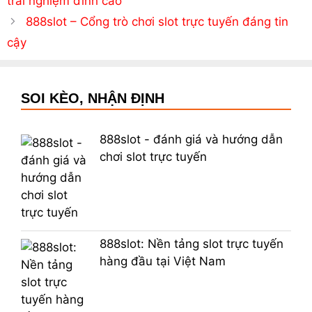
trải nghiệm đỉnh cao
888slot – Cổng trò chơi slot trực tuyến đáng tin
cậy
SOI KÈO, NHẬN ĐỊNH
888slot - đánh giá và hướng dẫn
chơi slot trực tuyến
888slot: Nền tảng slot trực tuyến
hàng đầu tại Việt Nam